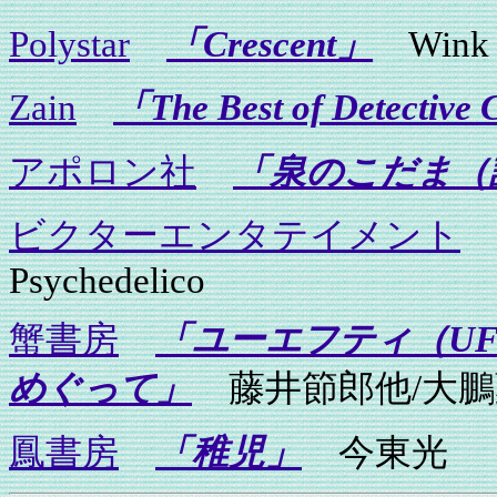
Polystar
「Crescent」
Wink
Zain
「The Best of Detective
アポロン社
「泉のこだま（
ビクターエンタテイメント
Psychedelico
蟹書房
「ユーエフティ（U
めぐって」
藤井節郎他/大鵬
鳳書房
「稚児」
今東光