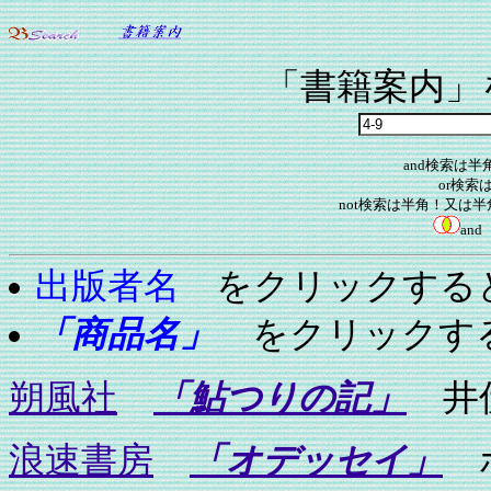
「書籍案内」
and検索は半
or検索
not検索は半角！又は
an
出版者名
をクリックする
「商品名」
をクリックす
朔風社
「鮎つりの記」
井伏
浪速書房
「オデッセイ」
ホ