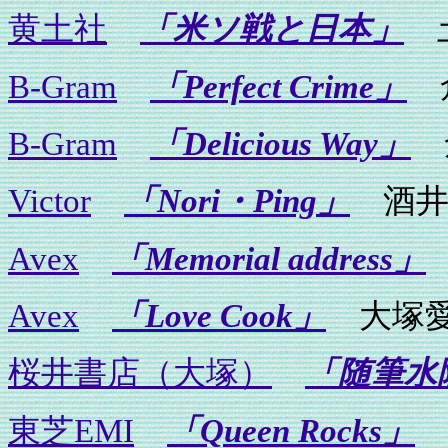
黄土社
「米ソ戦と日本」
土
B-Gram
「Perfect Crime」
B-Gram
「Delicious Way」
Victor
「Nori・Ping」
酒井
Avex
「Memorial address」
Avex
「Love Cook」
大塚
桜井書店（大塚）
「随筆水
東芝EMI
「Queen Rocks」
Q