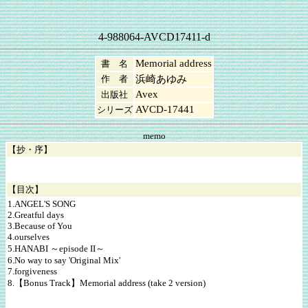
4-988064-AVCD17411-d
Memorial address
書 名
作 者
浜崎あゆみ
Avex
出版社
AVCD-17441
シリーズ
memo
【抄・序】
【目次】
1.ANGEL'S SONG
2.Greatful days
3.Because of You
4.ourselves
5.HANABI ～episode II～
6.No way to say 'Original Mix'
7.forgiveness
8.【Bonus Track】Memorial address (take 2 version)