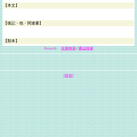
【本文】
【後記・他・関連書】
【類本】
Bsearch
在庫検索
/
書誌検索
[前頁]