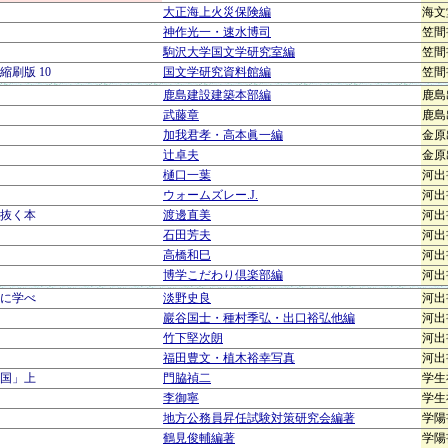
大正海上火災保険編
海文
神作光一・速水博司
笠間
駒沢大学国文学研究室編
笠間
刷版 10
国文学研究資料館編
笠間
鹿島建設建築本部編
鹿島
武藤章
鹿島
加我君孝・高本眞一編
金原
辻卓夫
金原
樋口一葉
河出
ウォームズレー.J.
河出
抜く本
渡邊直美
河出
石田芳夫
河出
高橋和巳
河出
博学こだわり倶楽部編
河出
に学べ
淡野史良
河出
巖谷国士・種村季弘・出口裕弘他編
河出
竹下堅次朗
河出
福田豊文・植木裕幸写真
河出
国」上
門脇禎二
学生
李御寧
学生
地方公務員昇任試験対策研究会編著
学陽
鶴見俊輔編著
学陽