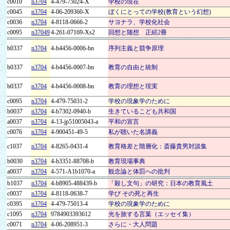
c0010
n3704
4-479-75024-X
学校の現在
c0045
n3704
4-06-209360-X
ぼくにとっての学校(教育という幻想)
c0036
n3704
4-8118-0666-2
サヨナラ、学校化社会
c0095
n37049
4-261-07169-Xs2
回想と随想 正続2冊
b0337
n3704
4-b4456-0006-bn
序列主義と競争原理
b0337
n3704
4-b4456-0007-bn
教育の自由と統制
b0337
n3704
4-b4456-0008-bn
教育の理想と現実
c0095
n3704
4-479-75031-2
学校の現象学のために
b0037
n3704
4-b7302-0940-b
生きているこども共和国
a0037
n3704
4-13-jp51005043-a
平和の宣言
c0076
n3704
4-900451-49-5
私が聴いた名講義
c1037
n3704
4-8265-0431-4
教育格差と階層化：斎藤貴男対談集
b0030
n3704
4-b3351-88708-b
教育現場事典
a0037
n3704
4-571-A1b1070-a
観念論と体罰への批判
b1037
n3704
4-b8905-488439-b
「殺し文句」の研究：日本の教育風土
c0037
n3704
4-8118-0638-7
学び その死と再生
c0395
n3704
4-479-75013-4
学校の現象学のために
c1095
n3704
9784903393612
光を旅する言葉（エッセイ集）
c0071
n3704
4-06-208951-3
さらに・大人問題