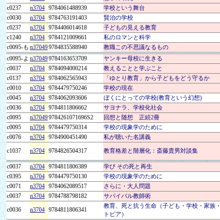
c0237
n3704
9784061488939
学校という舞台
c0030
n3704
9784763191403
賢治の学校
c0237
n3704
9784406014618
子どもの見える教育
c1240
n3704
9784121009661
私のロマンと科学
c0095-も
n37049
9784835588940
教職この不思議なるもの
c0095-よ
n37049
9784163653709
ヤンキー母校に生きる
c0037
n3704
9784094000214
教えることと学ぶこと
c0137
n3704
9784062565943
「ゆとり教育」から子どもをどう守るか
c0010
n3704
9784479750246
学校の現在
c0045
n3704
9784062093606
ぼくにとっての学校(教育という幻想)
c0036
n3704
9784811806662
サヨナラ、学校化社会
c0095
n37049
9784261071696S2
回想と随想 正続2冊
c0095
n3704
9784479750314
学校の現象学のために
c0076
n3704
9784900451490
私が聴いた名講義
c1037
n3704
9784826504317
教育格差と階層化：斎藤貴男対談集
c0037
n3704
9784811806389
学び その死と再生
c0395
n3704
9784479750130
学校の現象学のために
c0071
n3704
9784062089517
さらに・大人問題
c0037
n3704
9784788798182
サバイバル教師術
教育、死と抗う生命（子ども・学校・家族
c0036
n3704
9784811806341
トピア）