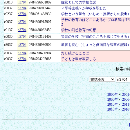
c0010
n3704
9784796601009
症状としての学校言説
c0037
n3704
9784896912449
＜平等主義＞が学校を殺した
c0237
n3704
9784061488939
学校という舞台（いじめ・挫折からの脱出
学校の教育力はどこにあるか:プロ教師は主
c0037
n3704
9784896915907
2
c0137
n3704
9784480082459
学校の幻想教育の幻想
c0030
n3704
9784763191403
賢治の学校（宇宙のこころを感じて生きる
c3037
n3704
9784326930906
教育を読む（ちょっと眞面目な読書の記録
c0037
n3704
9784098400904
灯し続けることば
c0037
n3704
9784794207685
子どもは親が教育しろ
検索の
2000年
・
200
2005年
・
200
2010年
・
201
2015年
・
201