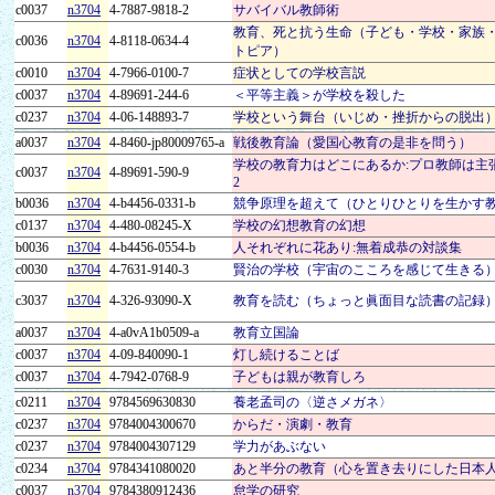
c0037
n3704
4-7887-9818-2
サバイバル教師術
教育、死と抗う生命（子ども・学校・家族
c0036
n3704
4-8118-0634-4
トピア）
c0010
n3704
4-7966-0100-7
症状としての学校言説
c0037
n3704
4-89691-244-6
＜平等主義＞が学校を殺した
c0237
n3704
4-06-148893-7
学校という舞台（いじめ・挫折からの脱出
a0037
n3704
4-8460-jp80009765-a
戦後教育論（愛国心教育の是非を問う）
学校の教育力はどこにあるか:プロ教師は主
c0037
n3704
4-89691-590-9
2
b0036
n3704
4-b4456-0331-b
競争原理を超えて（ひとりひとりを生かす
c0137
n3704
4-480-08245-X
学校の幻想教育の幻想
b0036
n3704
4-b4456-0554-b
人それぞれに花あり:無着成恭の対談集
c0030
n3704
4-7631-9140-3
賢治の学校（宇宙のこころを感じて生きる
c3037
n3704
4-326-93090-X
教育を読む（ちょっと眞面目な読書の記録
a0037
n3704
4-a0vA1b0509-a
教育立国論
c0037
n3704
4-09-840090-1
灯し続けることば
c0037
n3704
4-7942-0768-9
子どもは親が教育しろ
c0211
n3704
9784569630830
養老孟司の〈逆さメガネ〉
c0237
n3704
9784004300670
からだ・演劇・教育
c0237
n3704
9784004307129
学力があぶない
c0234
n3704
9784341080020
あと半分の教育（心を置き去りにした日本
c0037
n3704
9784380912436
怠学の研究