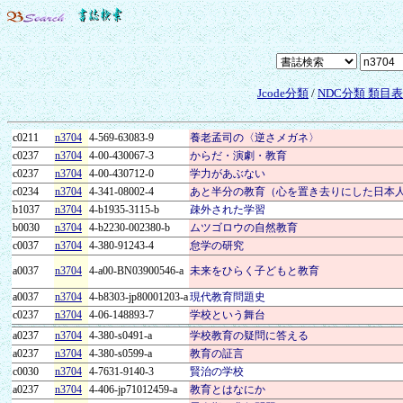
Jcode分類
/
NDC分類 類目
c0211
n3704
4-569-63083-9
養老孟司の〈逆さメガネ〉
c0237
n3704
4-00-430067-3
からだ・演劇・教育
c0237
n3704
4-00-430712-0
学力があぶない
c0234
n3704
4-341-08002-4
あと半分の教育（心を置き去りにした日本
b1037
n3704
4-b1935-3115-b
疎外された学習
b0030
n3704
4-b2230-002380-b
ムツゴロウの自然教育
c0037
n3704
4-380-91243-4
怠学の研究
a0037
n3704
4-a00-BN03900546-a
未来をひらく子どもと教育
a0037
n3704
4-b8303-jp80001203-a
現代教育問題史
c0237
n3704
4-06-148893-7
学校という舞台
a0237
n3704
4-380-s0491-a
学校教育の疑問に答える
a0237
n3704
4-380-s0599-a
教育の証言
c0030
n3704
4-7631-9140-3
賢治の学校
a0237
n3704
4-406-jp71012459-a
教育とはなにか