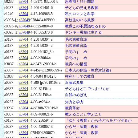
b0237
n3704
4-b3171-032500-b
思春期と非行問題
c0237
n3704
4-406-01461-6
子どもの見える教育
c1240
n3704
4-12-100966-5
私のロマンと科学
c3095-む
n37049
9784434105999
高校生のいる風景
c0095-も
n37049
4-8355-8894-0
教職この不思議なるもの
c0095-よ
n37049
4-16-365370-8
ヤンキー母校に生きる
a3137
n3704
4-250-b0304-a
毛沢東教育論
a3137
n3704
4-250-b0304-a
毛沢東教育論
a0137
n3704
4-00-bb102_3-a
学問のすゝめ
a0137
n3704
4-00-b3064-a
学問のすゝめ
b3037
n3704
4-b2471-20001-b
教育への構図
a3037
n3704
4-a45e-jp52006399-a
日本人の創造（教育対話篇）
b1037
n3704
4-b4604-84012-b
権利としての教育
a0037
n3704
4-a00-jp78019103-a
近藤武典集
a0337
n3704
4-00-R1E6a-a
子どもはどこでつまづくか
a0337
n3704
4-00-R1E6b-a
自我のめばえ
a0237
n3704
4-00-sy284-a
知力と学力
b3237
n3704
4-b8308-771019-b
教育革命
c0037
n3704
4-09-400021-6
教えることと学ぶこと
c0137
n3704
4-06-256594-3
「ゆとり教育」から子どもをどう守るか
c0237
n3704
4-00-430067-3
からだ・演劇・教育
c0237
n3704
9784004300670
からだ・演劇・教育