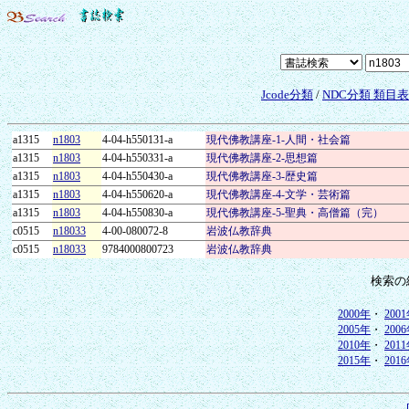
Jcode分類
/
NDC分類 類目
a1315
n1803
4-04-h550131-a
現代佛教講座-1-人間・社会篇
a1315
n1803
4-04-h550331-a
現代佛教講座-2-思想篇
a1315
n1803
4-04-h550430-a
現代佛教講座-3-歴史篇
a1315
n1803
4-04-h550620-a
現代佛教講座-4-文学・芸術篇
a1315
n1803
4-04-h550830-a
現代佛教講座-5-聖典・高僧篇（完）
c0515
n18033
4-00-080072-8
岩波仏教辞典
c0515
n18033
9784000800723
岩波仏教辞典
検索の
2000年
・
200
2005年
・
200
2010年
・
201
2015年
・
201