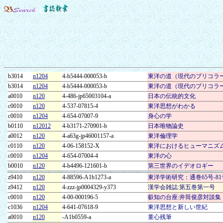
b3014
n1204
4-b5444-000053-b
東洋の道（現代のブリコラ
b3014
n1204
4-b5444-000053-b
東洋の道（現代のブリコラ
a0010
n120
4-486-jp65003104-a
日本の伝統的文化
c0010
n120
4-537-07815-4
東洋思想がわかる
c0010
n1204
4-654-07007-9
身心の学
b0110
n12012
4-b3171-270901-b
日本唯物論史
a0012
n120
4-a63g-jp46001157-a
東洋倫理学
c0110
n120
4-06-158152-X
東洋におけるヒューマニズ
c0010
n1204
4-654-07004-4
東洋の心
b0010
n120
4-b4496-121601-b
第三世界のイデオロギー
z9410
n120
4-88596-A1b1273-a
東洋学術研究：通巻65号‐81
z9412
n120
4-zzz-jp0004329-y373
漢学会雑誌:第五巻第一号
c0010
n120
4-00-000196-5
叡知の台座:井筒俊彦対談集
c1036
n1204
4-641-07618-9
東洋思想と新しい世紀
a0010
n120
-A1b0559-a
童心残筆