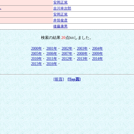
安岡正篤
ム
吉川幸次郎
安岡正篤
井筒俊彦
後藤康男
検索の結果
20
点hitしました。
2000年
・
2001年
・
2002年
・
2003年
・
2004年
2005年
・
2006年
・
2007年
・
2008年
・
2009年
2010年
・
2011年
・
2012年
・
2013年
・
2014年
2015年
・
2016年
・
[前頁]
[Top頁]