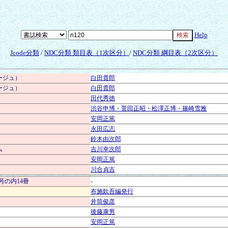
Help
Jcode分類
/
NDC分類 類目表（1次区分）
/
NDC分類 綱目表（2次区分）
ージュ）
白田貴郎
ージュ）
白田貴郎
田代秀徳
渋谷申博・菅田正昭・松澤正博・篠崎雪雅
安岡正篤
永田広志
鈴木由次郎
ム
吉川幸次郎
安岡正篤
川合貞吉
号の内14冊
-
布施欽吾編発行
井筒俊彦
後藤康男
安岡正篤