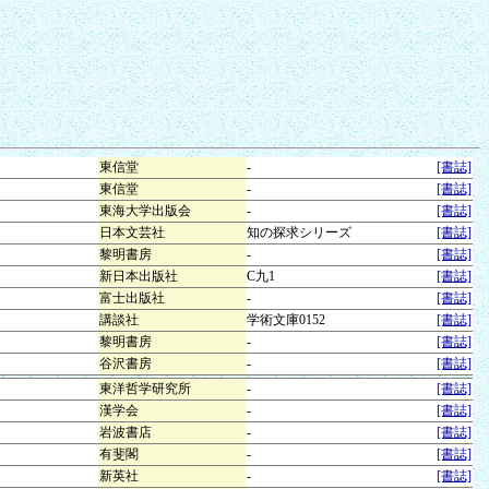
東信堂
-
[書誌]
東信堂
-
[書誌]
東海大学出版会
-
[書誌]
日本文芸社
知の探求シリーズ
[書誌]
黎明書房
-
[書誌]
新日本出版社
C九1
[書誌]
富士出版社
-
[書誌]
講談社
学術文庫0152
[書誌]
黎明書房
-
[書誌]
谷沢書房
-
[書誌]
東洋哲学研究所
-
[書誌]
漢学会
-
[書誌]
岩波書店
-
[書誌]
有斐閣
-
[書誌]
新英社
-
[書誌]