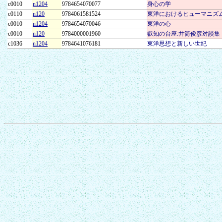
c0010
n1204
9784654070077
身心の学
c0110
n120
9784061581524
東洋におけるヒューマニズ
c0010
n1204
9784654070046
東洋の心
c0010
n120
9784000001960
叡知の台座:井筒俊彦対談集
c1036
n1204
9784641076181
東洋思想と新しい世紀