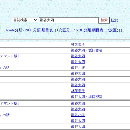
Help
Jcode分類
/
NDC分類 類目表（1次区分）
/
NDC分類 綱目表（2次区分）
林芙美子
巖谷大四・坂口密翁
ンデマンド版〕
巖谷大四
巖谷大四
」の話
巖谷小波
巖谷大四
巖谷大四
巖谷大四
林芙美子
巖谷大四・坂口密翁
ンデマンド版〕
巖谷大四
巖谷大四
」の話
巖谷小波
巖谷大四
巖谷大四