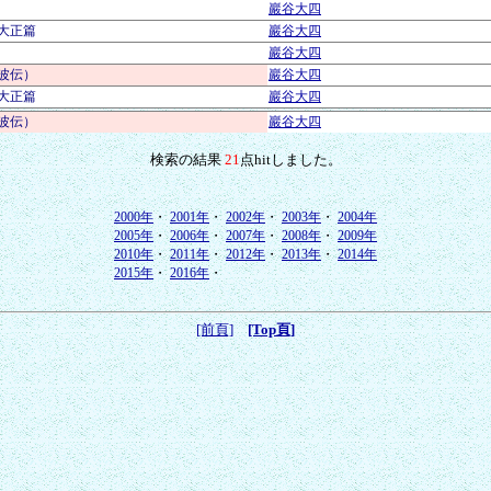
巖谷大四
大正篇
巖谷大四
巖谷大四
波伝）
巖谷大四
大正篇
巖谷大四
波伝）
巖谷大四
検索の結果
21
点hitしました。
2000年
・
2001年
・
2002年
・
2003年
・
2004年
2005年
・
2006年
・
2007年
・
2008年
・
2009年
2010年
・
2011年
・
2012年
・
2013年
・
2014年
2015年
・
2016年
・
[前頁]
[Top頁]