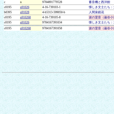
c
n
9784891779528
蓄音機と西洋館
c0195
n91026
4-16-739103-1
懐しき文士たち：
b0395
n91028
4-b5313-599050-b
人間泉鏡花
c0195
n910268
4-16-739105-8
波の跫音（巌谷小
c0195
n91026
9784167391034
懐しき文士たち：
c0195
n910268
9784167391058
波の跫音（巌谷小