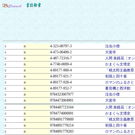
c
n
4-323-00797-3
泣虫小僧
c
n
4-473-00490-2
大覚寺
c
n
4-487-72316-7
人間 泉鏡花〔オ
c
n
4-7740-0009-4
かまくら文壇史
c
n
4-89177-900-4
「桃太郎主義教育
c
n
4-89177-921-7
初孫と四十雀
c
n
4-89177-928-4
ロマンのふるさと
c
n
4-89177-952-7
蓄音機と西洋館
c
n
9784323007977
泣虫小僧
c
n
9784473004901
大覚寺
c
n
9784487723164
人間 泉鏡花〔オ
c
n
9784774000091
かまくら文壇史
c
n
9784891779009
「桃太郎主義教育
c
n
9784891779214
初孫と四十雀
c
n
9784891779283
ロマンのふるさと