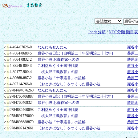
Jcode分類
/
NDC分類 類目
c
n
4-494-07626-0
なんにもせんにん
巖谷
c
n
4-7664-0688-5
巖谷小波日記［自明治二十年至明治二十七年］
桑原
c
n
4-7664-0832-2
巖谷小波 お伽作家への道
勝尾
c
n
4-88546-009-3
ご利益めぐり全国神社誌
巖谷小
c
n
4-89177-900-4
「桃太郎主義教育」の話
巖谷
c
n
4-89668-887-2
巖谷小波「十亭叢書」の註解
桑原
c
n
4-89714-266-0
〔おとぎばなし〕をつくった巌谷小波
巖谷
c
n
9784494076260
なんにもせんにん
巖谷
c
n
9784766406887
巖谷小波日記［自明治二十年至明治二十七年］
桑原
c
n
9784766408324
巖谷小波 お伽作家への道
勝尾
c
n
9784885460098
ご利益めぐり全国神社誌
巖谷小
c
n
9784891779009
「桃太郎主義教育」の話
巖谷
c
n
9784896688870
巖谷小波「十亭叢書」の註解
桑原
c
n
9784897142661
〔おとぎばなし〕をつくった巌谷小波
巖谷