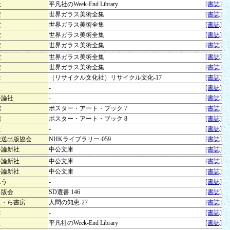
社
平凡社のWeek-End Library
[書誌]
堂
世界ガラス美術全集
[書誌]
堂
世界ガラス美術全集
[書誌]
堂
世界ガラス美術全集
[書誌]
堂
世界ガラス美術全集
[書誌]
堂
世界ガラス美術全集
[書誌]
堂
世界ガラス美術全集
[書誌]
社
（リサイクル文化社）リサイクル文化-17
[書誌]
社
-
[書誌]
公論社
-
[書誌]
館
ポスター・アート・ブック 7
[書誌]
館
ポスター・アート・ブック 8
[書誌]
社
-
[書誌]
放送出版協会
NHKライブラリー-059
[書誌]
公論新社
中公文庫
[書誌]
公論新社
中公文庫
[書誌]
公論新社
中公文庫
[書誌]
ふう
-
[書誌]
出版会
SD選書 146
[書誌]
え・ら書房
人間の知恵-27
[書誌]
社
-
[書誌]
社
平凡社のWeek-End Library
[書誌]