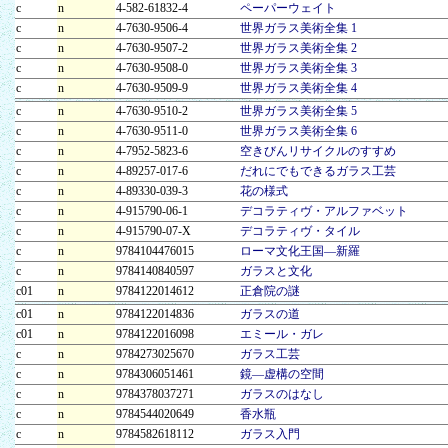
c
n
4-582-61832-4
ペーパーウェイト
c
n
4-7630-9506-4
世界ガラス美術全集 1
c
n
4-7630-9507-2
世界ガラス美術全集 2
c
n
4-7630-9508-0
世界ガラス美術全集 3
c
n
4-7630-9509-9
世界ガラス美術全集 4
c
n
4-7630-9510-2
世界ガラス美術全集 5
c
n
4-7630-9511-0
世界ガラス美術全集 6
c
n
4-7952-5823-6
空きびんリサイクルのすすめ
c
n
4-89257-017-6
だれにでもできるガラス工芸
c
n
4-89330-039-3
花の様式
c
n
4-915790-06-1
デコラティヴ・アルファベット
c
n
4-915790-07-X
デコラティヴ・タイル
c
n
9784104476015
ローマ文化王国―新羅
c
n
9784140840597
ガラスと文化
c01
n
9784122014612
正倉院の謎
c01
n
9784122014836
ガラスの道
c01
n
9784122016098
エミール・ガレ
c
n
9784273025670
ガラス工芸
c
n
9784306051461
鏡―虚構の空間
c
n
9784378037271
ガラスのはなし
c
n
9784544020649
香水瓶
c
n
9784582618112
ガラス入門