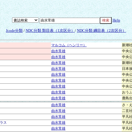
Help
Jcode分類
/
NDC分類 類目表（1次区分）
/
NDC分類 綱目表（2次区分）
マルコム（ヘンリー）
新潮
由水常雄
中央
由水常雄
中央
由水常雄
新潮
由水常雄
日本
由水常雄
中央
由水常雄
中央
由水常雄
中央
由水常雄
おう
由水常雄
鹿島
由水常雄
さ・
由水常雄
二玄
由水常雄
平凡
ラス
由水常雄
平凡
由水常雄
平凡