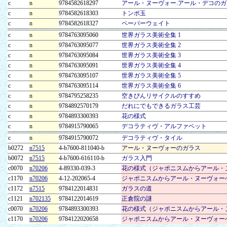
c
n
9784582618297
アール・ヌーヴォー.アール・デコのガ
c
n
9784582618303
トンボ玉
c
n
9784582618327
ペーパーウェイト
c
n
9784763095060
世界ガラス美術全集 1
c
n
9784763095077
世界ガラス美術全集 2
c
n
9784763095084
世界ガラス美術全集 3
c
n
9784763095091
世界ガラス美術全集 4
c
n
9784763095107
世界ガラス美術全集 5
c
n
9784763095114
世界ガラス美術全集 6
c
n
9784795258235
空きびんリサイクルのすすめ
c
n
9784892570179
だれにでもできるガラス工芸
c
n
9784893300393
花の様式
c
n
9784915790065
デコラティヴ・アルファベット
c
n
9784915790072
デコラティヴ・タイル
b0272
n7515
4-b7600-811040-b
アール・ヌーヴォーのガラス
b0072
n7515
4-b7600-616110-b
ガラス入門
c0070
n70206
4-89330-039-3
花の様式（ジャポニスムからアール・
c1170
n70206
4-12-202065-4
ジャポニスムからアール・ヌーヴォー
c1172
n7515
9784122014831
ガラスの道
c1121
n702135
9784122014619
正倉院の謎
c0070
n70206
9784893300393
花の様式（ジャポニスムからアール・
c1170
n70206
9784122020658
ジャポニスムからアール・ヌーヴォー