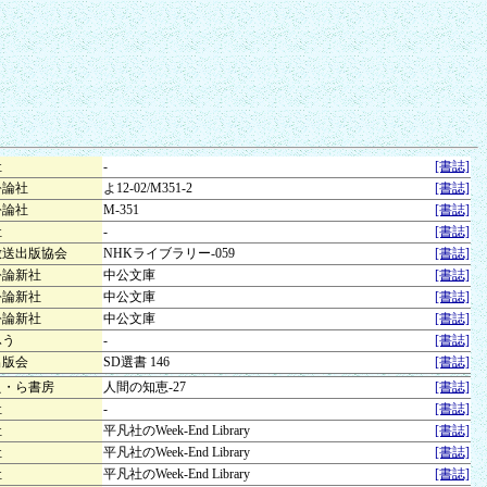
社
-
[書誌]
公論社
よ12-02/M351-2
[書誌]
公論社
M-351
[書誌]
社
-
[書誌]
放送出版協会
NHKライブラリー-059
[書誌]
公論新社
中公文庫
[書誌]
公論新社
中公文庫
[書誌]
公論新社
中公文庫
[書誌]
ふう
-
[書誌]
出版会
SD選書 146
[書誌]
え・ら書房
人間の知恵-27
[書誌]
社
-
[書誌]
社
平凡社のWeek-End Library
[書誌]
社
平凡社のWeek-End Library
[書誌]
社
平凡社のWeek-End Library
[書誌]