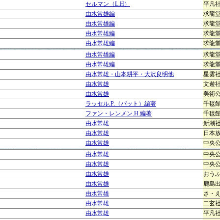
セルマン（L.H）
平凡
由水常雄編
求龍
由水常雄編
求龍
由水常雄編
求龍
由水常雄編
求龍
由水常雄編
求龍
由水常雄編
求龍
由水常雄・山本耕平・大沢良明他
星雲
由水常雄
文遊
由水常雄
美術
ラッセル.P.（パット）編著
千毯
ファン・レンメン.H.編著
千毯
由水常雄
新潮
由水常雄
日本
由水常雄
中央
由水常雄
中央
由水常雄
中央
由水常雄
おう
由水常雄
鹿島
由水常雄
さ・
由水常雄
二玄
由水常雄
平凡