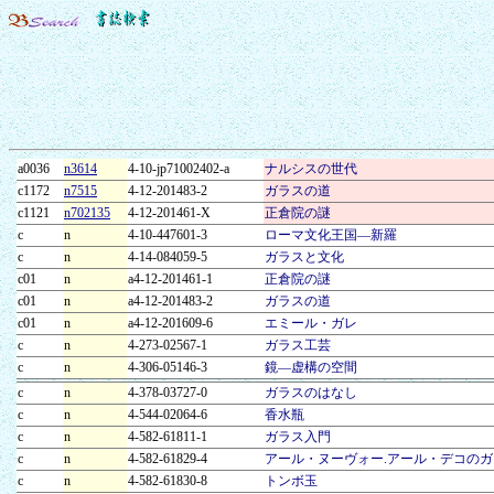
a0036
n3614
4-10-jp71002402-a
ナルシスの世代
c1172
n7515
4-12-201483-2
ガラスの道
c1121
n702135
4-12-201461-X
正倉院の謎
c
n
4-10-447601-3
ローマ文化王国―新羅
c
n
4-14-084059-5
ガラスと文化
c01
n
a4-12-201461-1
正倉院の謎
c01
n
a4-12-201483-2
ガラスの道
c01
n
a4-12-201609-6
エミール・ガレ
c
n
4-273-02567-1
ガラス工芸
c
n
4-306-05146-3
鏡―虚構の空間
c
n
4-378-03727-0
ガラスのはなし
c
n
4-544-02064-6
香水瓶
c
n
4-582-61811-1
ガラス入門
c
n
4-582-61829-4
アール・ヌーヴォー.アール・デコのガ
c
n
4-582-61830-8
トンボ玉