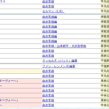
ラス
由水常雄
平凡
由水常雄
平凡
セルマン（L.H）
平凡
由水常雄編
求龍
由水常雄編
求龍
由水常雄編
求龍
由水常雄編
求龍
由水常雄編
求龍
由水常雄編
求龍
由水常雄・山本耕平・大沢良明他
星雲
由水常雄
文遊
由水常雄
美術
ラッセル.P.（パット）編著
千毯
ファン・レンメン.H.編著
千毯
由水常雄
平凡
由水常雄
平凡
ヌーヴォーへ）
由水常雄
美術
へ
由水常雄
中央
由水常雄
中央
由水常雄
中央
ヌーヴォーへ）
由水常雄
美術
へ
由水常雄
中央