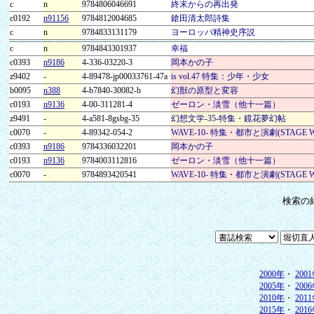
c
n
9784806046691
終末からの再出発
c0192
n91156
9784812004685
鎗田清太郎詩集
c
n
9784833131179
ヨーロッパ精神史序説
c
n
9784843301937
幸福
c0393
n9186
4-336-03220-3
岡本かの子
z9402
-
4-89478-jp00033761-47a
is vol.47 特集：少年・少女
b0095
n388
4-b7840-30082-b
幻獣の原型と変容
c0193
n9136
4-00-311281-4
ゼーロン・淡雪（他十一篇）
z9491
-
4-a581-8gsbg-35
幻想文学-35-特集・鏡花夢幻帖
c0070
-
4-89342-054-2
WAVE-10- 特集・都市と演劇(STAGE 
c0393
n9186
9784336032201
岡本かの子
c0193
n9136
9784003112816
ゼーロン・淡雪（他十一篇）
c0070
-
9784893420541
WAVE-10- 特集・都市と演劇(STAGE 
検索の
2000年
・
200
2005年
・
200
2010年
・
201
2015年
・
201