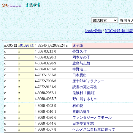
Jcode分類
/
NDC分類 類目
a0095-ほ
n91026-ほ
4-89546-jp82039524-a
迷子論
c
n
4-336-03213-0
夢野久作
c
n
4-336-03220-3
岡本かの子
c
n
4-336-03228-9
豊島与志雄
c
n
4-336-03237-8
宇野浩二
c
n
4-7837-1537-8
日本脱出
c
n
4-7872-7096-6
唐十郎ギャラクシー
c
n
4-7872-9131-9
読書の死と再生
c
n
4-8060-2062-1
鬼涙村〔覆刻〕
c
n
4-8060-4065-7
野に属するもの
c
n
4-8060-4503-9
石の花
c
n
4-8060-4510-1
喜劇の誕生
c
n
4-8060-4530-6
ファンタジーとフモール
c
n
4-8060-4544-6
日本夢文学志
c
n
4-8060-4557-8
ヘルメスは自転車に乗って