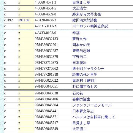
c
n
4-8060-4571-3
目覚まし草
c
n
4-8060-4634-5
大正流亡
c
n
4-8060-4669-8
終末からの再出発
c0192
n91156
4-8120-0468-3
鎗田清太郎詩集
c
n
4-8331-3117-X
ヨーロッパ精神史序説
c
n
4-8433-0193-0
幸福
c
n
9784336032133
夢野久作
c
n
9784336032201
岡本かの子
c
n
9784336032287
豊島与志雄
c
n
9784336032379
宇野浩二
c
n
9784783715375
日本脱出
c
n
9784787270962
唐十郎ギャラクシー
c
n
9784787291318
読書の死と再生
c
n
9784806020622
鬼涙村〔覆刻〕
c
n
9784806040651
野に属するもの
c
n
9784806045038
石の花
c
n
9784806045106
喜劇の誕生
c
n
9784806045304
ファンタジーとフモール
c
n
9784806045441
日本夢文学志
c
n
9784806045571
ヘルメスは自転車に乗って
c
n
9784806045717
目覚まし草
c
n
9784806046349
大正流亡