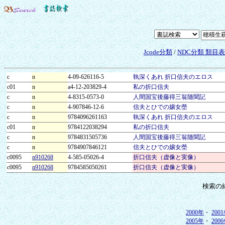
Jcode分類
/
NDC分類 類目
c
n
4-09-626116-5
執深くあれ 折口信夫のエロス
c01
n
a4-12-203829-4
私の折口信夫
c
n
4-8315-0573-0
人間国宝後藤得三翁随聞記
c
n
4-907846-12-6
信夫とひでの孃女塋
c
n
9784096261163
執深くあれ 折口信夫のエロス
c01
n
9784122038294
私の折口信夫
c
n
9784831505736
人間国宝後藤得三翁随聞記
c
n
9784907846121
信夫とひでの孃女塋
c0095
n910268
4-585-05026-4
折口信夫（虚像と実像）
c0095
n910268
9784585050261
折口信夫（虚像と実像）
検索の
2000年
・
200
2005年
・
200