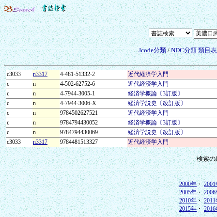
Jcode分類
/
NDC分類 類目
c3033
n3317
4-481-51332-2
近代経済学入門
c
n
4-502-62752-6
近代経済学入門
c
n
4-7944-3005-1
経済学概論〔3訂版〕
c
n
4-7944-3006-X
経済学説史〔改訂版〕
c
n
9784502627521
近代経済学入門
c
n
9784794430052
経済学概論〔3訂版〕
c
n
9784794430069
経済学説史〔改訂版〕
c3033
n3317
9784481513327
近代経済学入門
検索の
2000年
・
200
2005年
・
200
2010年
・
201
2015年
・
201