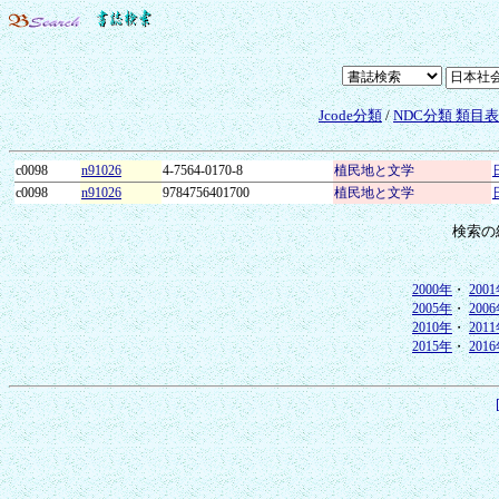
Jcode分類
/
NDC分類 類目
c0098
n91026
4-7564-0170-8
植民地と文学
c0098
n91026
9784756401700
植民地と文学
検索の
2000年
・
200
2005年
・
200
2010年
・
201
2015年
・
201