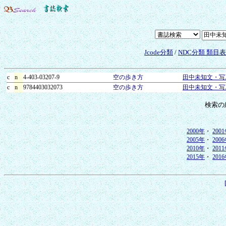
Jcode分類
/
NDC分類 類目
c
n
4-403-03207-9
空の歩き方
田中未知文・写
c
n
9784403032073
空の歩き方
田中未知文・写
検索の
2000年
・
200
2005年
・
200
2010年
・
201
2015年
・
201