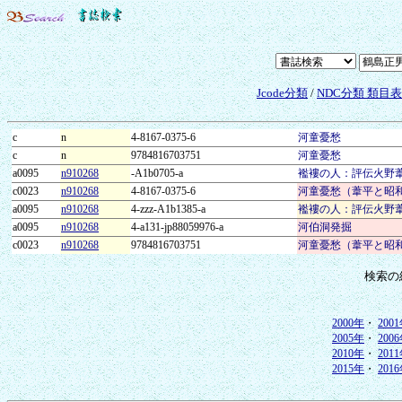
Jcode分類
/
NDC分類 類目
c
n
4-8167-0375-6
河童憂愁
c
n
9784816703751
河童憂愁
a0095
n910268
-A1b0705-a
襤褸の人：評伝火野
c0023
n910268
4-8167-0375-6
河童憂愁（葦平と昭
a0095
n910268
4-zzz-A1b1385-a
襤褸の人：評伝火野
a0095
n910268
4-a131-jp88059976-a
河伯洞発掘
c0023
n910268
9784816703751
河童憂愁（葦平と昭
検索の
2000年
・
200
2005年
・
200
2010年
・
201
2015年
・
201