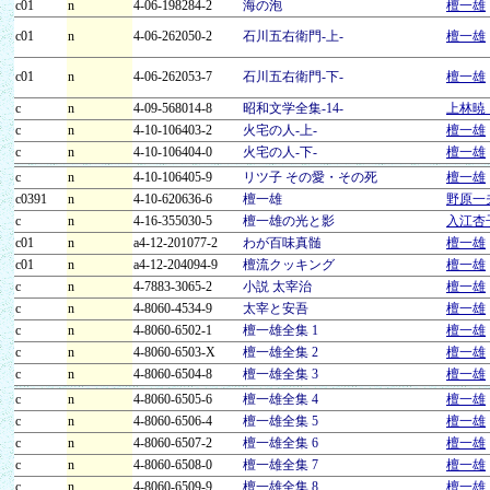
c01
n
4-06-198284-2
海の泡
檀一雄
c01
n
4-06-262050-2
石川五右衛門-上-
檀一雄
c01
n
4-06-262053-7
石川五右衛門-下-
檀一雄
c
n
4-09-568014-8
昭和文学全集-14-
上林暁
c
n
4-10-106403-2
火宅の人-上-
檀一雄
c
n
4-10-106404-0
火宅の人-下-
檀一雄
c
n
4-10-106405-9
リツ子 その愛・その死
檀一雄
c0391
n
4-10-620636-6
檀一雄
野原一
c
n
4-16-355030-5
檀一雄の光と影
入江杏
c01
n
a4-12-201077-2
わが百味真髄
檀一雄
c01
n
a4-12-204094-9
檀流クッキング
檀一雄
c
n
4-7883-3065-2
小説 太宰治
檀一雄
c
n
4-8060-4534-9
太宰と安吾
檀一雄
c
n
4-8060-6502-1
檀一雄全集 1
檀一雄
c
n
4-8060-6503-X
檀一雄全集 2
檀一雄
c
n
4-8060-6504-8
檀一雄全集 3
檀一雄
c
n
4-8060-6505-6
檀一雄全集 4
檀一雄
c
n
4-8060-6506-4
檀一雄全集 5
檀一雄
c
n
4-8060-6507-2
檀一雄全集 6
檀一雄
c
n
4-8060-6508-0
檀一雄全集 7
檀一雄
c
n
4-8060-6509-9
檀一雄全集 8
檀一雄