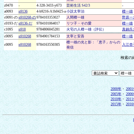
z9470
-
4-328-3433-y673
芸術生活 S42/3
-
a0093
n9136
4-b9216-A1b0425-a
小説太宰治
檀一雄
c0091-の
n910268-の
9784103353027
人間檀一雄
野原一
c0193-だ
n9136-だ
9784101064017
リツ子・その愛
檀一雄
c1095
n918
9784806045281
火宅の人檀一雄（評伝）
真鍋呉
c0095
n910268
9784901784153
太宰と安吾
檀一雄
檀一雄の光と影：「恵子」からの
c0095
n910268
9784163550305
入江杏
発信
検索の
2000年
・
200
2005年
・
200
2010年
・
201
2015年
・
201