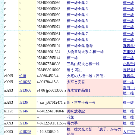
c
n
9784806065036
檀一雄全集 2
檀一雄
c
n
9784806065043
檀一雄全集 3
檀一雄
c
n
9784806065050
檀一雄全集 4
檀一雄
c
n
9784806065067
檀一雄全集 5
檀一雄
c
n
9784806065074
檀一雄全集 6
檀一雄
c
n
9784806065081
檀一雄全集 7
檀一雄
c
n
9784806065098
檀一雄全集 8
檀一雄
c
n
9784806065104
檀一雄全集 別巻
真鍋呉
c
n
9784816901324
人物書誌大系-2-檀一雄
石川弘
c
n
9784820595144
檀一雄
檀一雄
c
n
9784875740308
三島由紀夫と檀一雄
小島千
c
n
9784938910020
逢う.花に.
長野秀
c1095
n918
4-8060-4528-4
火宅の人檀一雄（評伝）
真鍋呉
c0095
n910268
4-901784-15-3
太宰と安吾
檀一雄
富田・
a0293
n913608
a4-06-jp58013368-a
直木賞作品集1
檀一雄
a0293
n9136
4-zzz-jp67012471-a
新・世界千夜一夜
檀一雄
b1195
n9146
4-b4622-610160-b
美味放浪記
檀一雄
-
-
--
花筐
檀一雄
a0093
n9136
4-87322-A1b1155-a
母の手
檀一雄
檀一雄の光と影：「恵子」からの
c0095
n910268
4-16-355030-5
入江杏
発信