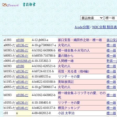
Jcode分類
/
NDC分類 類目
a1393
n9186
4-12-jb063-a
坂口安吾・織田作之助・檀一雄
坂口安
a0093-だ
n9136-だ
4-10-jp75006617-a
火宅の人
檀一雄
b0393-だ
n9186-だ
4-b3162-643006-b
檀一雄全集-6-火宅の人
檀一雄
b0093-だ
n9136-だ
4-b6959-710780-b
蘆の随から
檀一雄
c0091-の
n910268-の
4-10-335302-3
人間檀一雄
野原一
b0393
n9186
4-b3162-620521-b
火宅の人
檀一雄
b0193-だ
n9136-だ
4-b0724-61131-b
花筺・光る道（他4編）
檀一雄
a0193-だ
n9136-だ
4-10-b00135-a
リツ子・その愛
檀一雄
b1195-だ
n9146-だ
4-b4622-610160-b
美味放浪記
檀一雄
a0093-だ
n9136-だ
4-10-jp75006617-a
火宅の人
檀一雄
檀一雄全集-2-リツ子その愛、その
b0393
n9186-だ
4-b3162-643002-b
檀一雄
死
c0193-だ
n9136-だ
4-10-106401-6
リツ子・その愛
檀一雄
b1195-だ
n9146-だ
4-b4622-610137-b
檀流クッキング
檀一雄
c01
n
4-00-602012-0
小説 太宰治
檀一雄