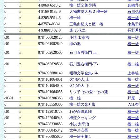
c
n
4-8060-6510-2
檀一雄全集 別巻
真鍋呉
c
n
4-8169-0132-9
人物書誌大系-2-檀一雄
石川弘
c
n
4-8205-9514-8
檀一雄
檀一雄
c
n
4-87574-030-1
三島由紀夫と檀一雄
小島千
c
n
4-938910-02-0
逢う.花に.
長野秀
c01
n
9784006020125
小説 太宰治
檀一雄
c01
n
9784061982840
海の泡
檀一雄
c01
n
9784062620505
石川五右衛門-上-
檀一雄
c01
n
9784062620536
石川五右衛門-下-
檀一雄
c
n
9784095680149
昭和文学全集-14-
上林暁
c
n
9784101064031
火宅の人-上-
檀一雄
c
n
9784101064048
火宅の人-下-
檀一雄
c
n
9784101064055
リツ子 その愛・その死
檀一雄
c0391
n
9784106206368
檀一雄
野原一
c
n
9784163550305
檀一雄の光と影
入江杏
c01
n
9784122010773
わが百味真髄
檀一雄
c01
n
9784122040948
檀流クッキング
檀一雄
c
n
9784788330658
小説 太宰治
檀一雄
c
n
9784806045342
太宰と安吾
檀一雄
c
n
9784806065029
檀一雄全集 1
檀一雄