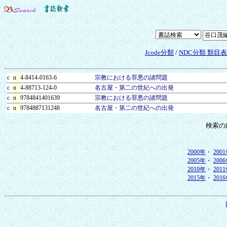
Jcode分類
/
NDC分類 類目
c
n
4-8414-0163-6
宗教における罪悪の諸問題
c
n
4-88713-124-0
名古屋・第二の世紀への出発
c
n
9784841401639
宗教における罪悪の諸問題
c
n
9784887131248
名古屋・第二の世紀への出発
検索の
2000年
・
200
2005年
・
200
2010年
・
201
2015年
・
201