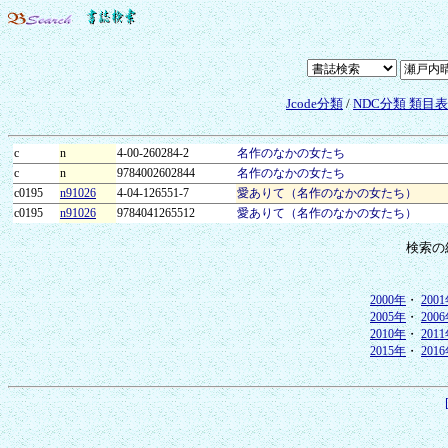
Jcode分類
/
NDC分類 類目
c
n
4-00-260284-2
名作のなかの女たち
c
n
9784002602844
名作のなかの女たち
c0195
n91026
4-04-126551-7
愛ありて（名作のなかの女たち）
c0195
n91026
9784041265512
愛ありて（名作のなかの女たち）
検索の
2000年
・
200
2005年
・
200
2010年
・
201
2015年
・
201