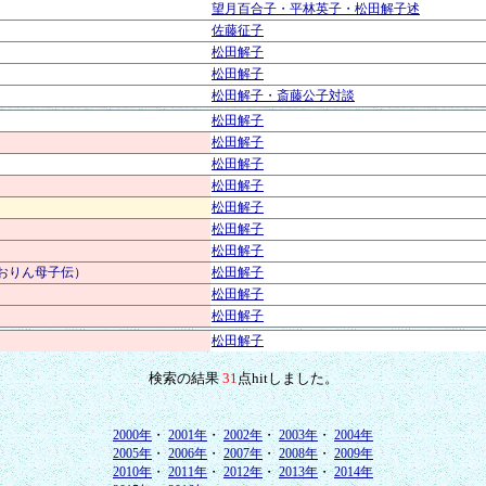
望月百合子・平林英子・松田解子述
佐藤征子
松田解子
松田解子
松田解子・斎藤公子対談
松田解子
松田解子
松田解子
松田解子
松田解子
松田解子
松田解子
おりん母子伝）
松田解子
松田解子
松田解子
松田解子
検索の結果
31
点hitしました。
2000年
・
2001年
・
2002年
・
2003年
・
2004年
2005年
・
2006年
・
2007年
・
2008年
・
2009年
2010年
・
2011年
・
2012年
・
2013年
・
2014年