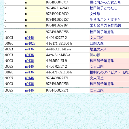
c
n
9784806046714
風に向かった女たち
c
n
9784877142940
松田解子とわたし
c
n
9784900423930
女性線
c
n
9784915659157
生きることと文学と
c
n
9784915659164
愛と変革の保育思想
c
n
9784915659256
松田解子短篇集
c0095
n9146
4-406-02757-2
女人回想
b0095
n91028
4-b3171-391300-b
回想の森
a0093
n9136
4-418-A1b1412-a
地底の人々
a0093
n9136
4-zzz-A1b1489-a
師の影
c0093
n9136
4-915659-25-9
松田解子短篇集
c0095
n9146
4-406-02757-2
女人回想
b0093
n9136
4-b3471-391160-b
桃割れのタイピスト（続
c0095
n9146
9784406027571
女人回想
c0093
n9136
9784915659256
松田解子短篇集
c0095
n9146
9784406027571
女人回想