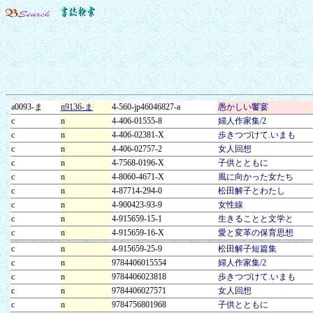
a0093-ま
n9136-ま
4-560-jp46046827-a
愚かしい饗宴
c
n
4-406-01555-8
婦人作家集/2
c
n
4-406-02381-X
歩きつづけて.いまも
c
n
4-406-02757-2
女人回想
c
n
4-7568-0196-X
子供とともに
c
n
4-8060-4671-X
風に向かった女たち
c
n
4-87714-294-0
松田解子とわたし
c
n
4-900423-93-9
女性線
c
n
4-915659-15-1
生きることと文学と
c
n
4-915659-16-X
愛と変革の保育思想
c
n
4-915659-25-9
松田解子短篇集
c
n
9784406015554
婦人作家集/2
c
n
9784406023818
歩きつづけて.いまも
c
n
9784406027571
女人回想
c
n
9784756801968
子供とともに