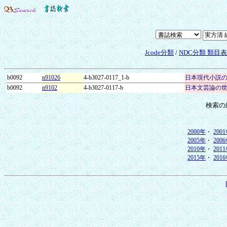
Jcode分類
/
NDC分類 類目
b0092
n91026
4-b3027-0117_1-b
日本現代小説
b0092
n9102
4-b3027-0117-b
日本文芸論の
検索の
2000年
・
200
2005年
・
200
2010年
・
201
2015年
・
201