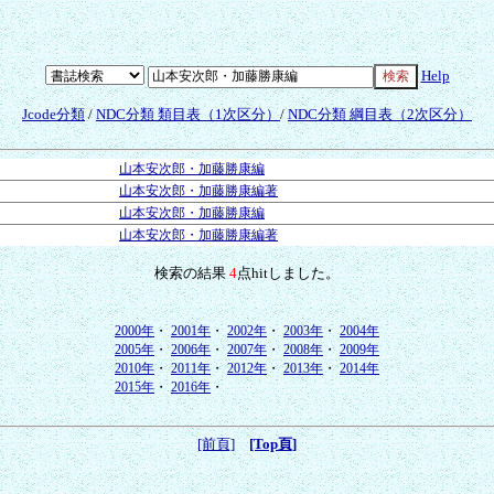
Help
Jcode分類
/
NDC分類 類目表（1次区分）
/
NDC分類 綱目表（2次区分）
山本安次郎・加藤勝康編
山本安次郎・加藤勝康編著
山本安次郎・加藤勝康編
山本安次郎・加藤勝康編著
検索の結果
4
点hitしました。
2000年
・
2001年
・
2002年
・
2003年
・
2004年
2005年
・
2006年
・
2007年
・
2008年
・
2009年
2010年
・
2011年
・
2012年
・
2013年
・
2014年
2015年
・
2016年
・
[前頁]
[Top頁]