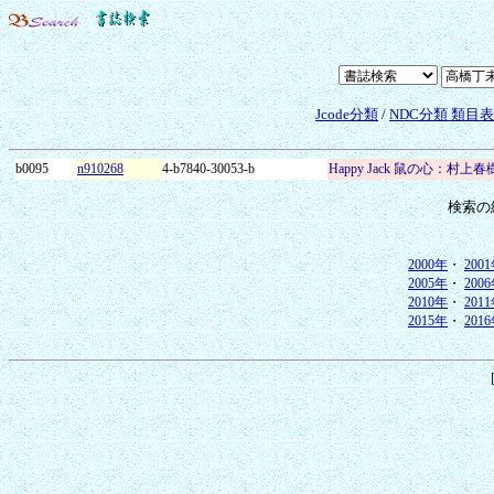
Jcode分類
/
NDC分類 類目
b0095
n910268
4-b7840-30053-b
Happy Jack 鼠の心：村
検索の
2000年
・
200
2005年
・
200
2010年
・
201
2015年
・
201