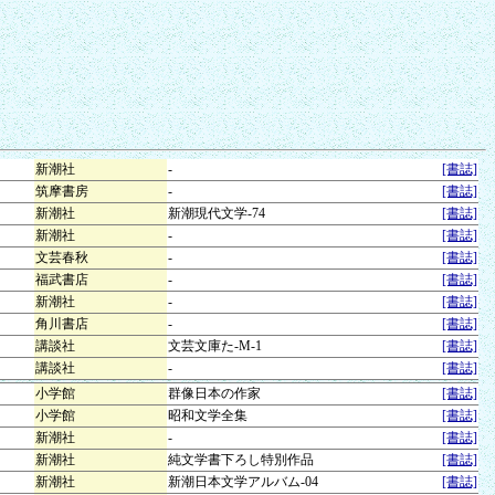
新潮社
-
[書誌]
筑摩書房
-
[書誌]
新潮社
新潮現代文学-74
[書誌]
新潮社
-
[書誌]
文芸春秋
-
[書誌]
福武書店
-
[書誌]
新潮社
-
[書誌]
角川書店
-
[書誌]
講談社
文芸文庫た-M-1
[書誌]
講談社
-
[書誌]
小学館
群像日本の作家
[書誌]
小学館
昭和文学全集
[書誌]
新潮社
-
[書誌]
新潮社
純文学書下ろし特別作品
[書誌]
新潮社
新潮日本文学アルバム-04
[書誌]