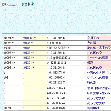
c0091-た
n910268-た
4-10-311605-6
立原正秋
c0093-た
n9136-た
4-480-80282-7
夜の蟻
b0393
n9186
4-b3162-620574-b
夢の碑・真実の学
c0093-た
n9136-た
4-10-311604-8
この国の空
a0093-た
n9136-た
4-16-jp68003927-a
少年たちの戦場
c0093-た
n9136-た
a4-8288-2111-2
俄瀧
c0093-た
n9136-た
4-10-311604-8
この国の空
c
n
4-04-883474-6
作家の生き死（し
c01
n
4-06-196369-4
少年たちの戦場
c
n
4-06-211328-7
時の潮
c
n
4-09-567007-X
群像日本の作家-7
c
n
4-09-568030-X
昭和文学全集-30-
c
n
4-10-137412-0
高らかな挽歌
c
n
4-10-600663-4
高らかな挽歌
c0391
n
4-10-620604-8
島崎藤村