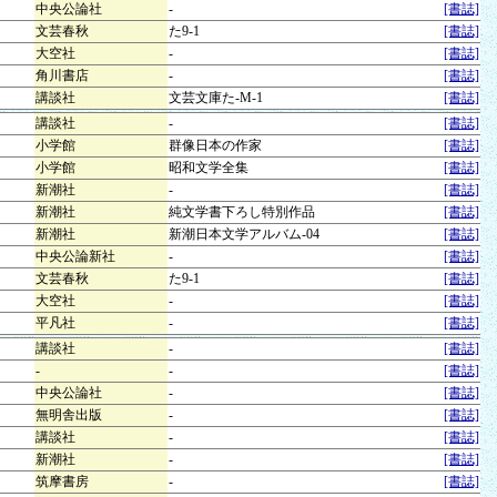
中央公論社
-
[書誌]
文芸春秋
た9-1
[書誌]
大空社
-
[書誌]
角川書店
-
[書誌]
講談社
文芸文庫た-M-1
[書誌]
講談社
-
[書誌]
小学館
群像日本の作家
[書誌]
小学館
昭和文学全集
[書誌]
新潮社
-
[書誌]
新潮社
純文学書下ろし特別作品
[書誌]
新潮社
新潮日本文学アルバム-04
[書誌]
中央公論新社
-
[書誌]
文芸春秋
た9-1
[書誌]
大空社
-
[書誌]
平凡社
-
[書誌]
講談社
-
[書誌]
-
-
[書誌]
中央公論社
-
[書誌]
無明舎出版
-
[書誌]
講談社
-
[書誌]
新潮社
-
[書誌]
筑摩書房
-
[書誌]