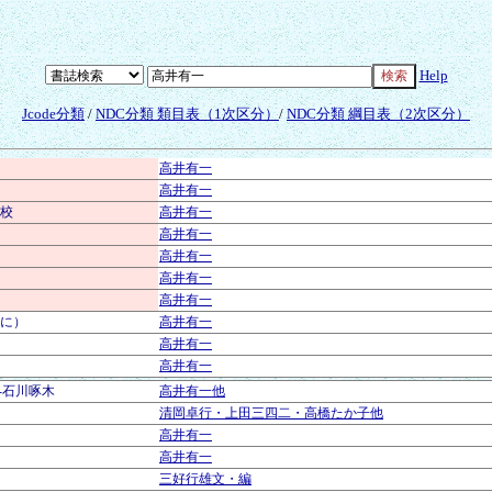
Help
Jcode分類
/
NDC分類 類目表（1次区分）
/
NDC分類 綱目表（2次区分）
高井有一
高井有一
校
高井有一
高井有一
高井有一
高井有一
高井有一
に）
高井有一
高井有一
高井有一
-石川啄木
高井有一他
清岡卓行・上田三四二・高橋たか子他
高井有一
高井有一
三好行雄文・編