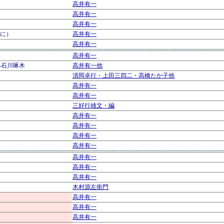
高井有一
高井有一
高井有一
に）
高井有一
高井有一
高井有一
-石川啄木
高井有一他
清岡卓行・上田三四二・高橋たか子他
高井有一
高井有一
三好行雄文・編
高井有一
高井有一
高井有一
高井有一
高井有一
高井有一
高井有一
木村源左衛門
高井有一
高井有一
高井有一