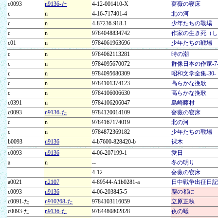
c0093
n9136-た
4-12-001410-X
薔薇の寝床
c
n
4-16-717401-4
北の河
c
n
4-87236-918-1
少年たちの戰場
c
n
9784048834742
作家の生き死（し
c01
n
9784061963696
少年たちの戦場
c
n
9784062113281
時の潮
c
n
9784095670072
群像日本の作家-7
c
n
9784095680309
昭和文学全集-30-
c
n
9784101374123
高らかな挽歌
c
n
9784106006630
高らかな挽歌
c0391
n
9784106206047
島崎藤村
c0093
n9136-た
9784120014109
薔薇の寝床
c
n
9784167174019
北の河
c
n
9784872369182
少年たちの戰場
b0093
n9136
4-b7600-828420-b
裸木
c0093
n9136
4-06-207199-1
愛日
a
n
--
冬の明り
-
-
4-12--
薔薇の寝床
a0021
n2107
4-89544-A1b0281-a
日中戦争出征日記
c0093
n9136
4-06-203845-5
塵の都に
c0091-た
n910268-た
9784103116059
立原正秋
c0093-た
n9136-た
9784480802828
夜の蟻