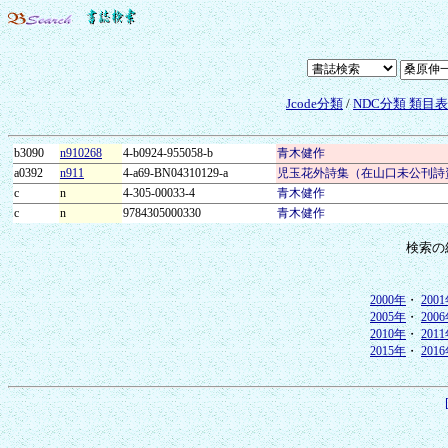
Jcode分類
/
NDC分類 類目
b3090
n910268
4-b0924-955058-b
青木健作
a0392
n911
4-a69-BN04310129-a
児玉花外詩集（在山口未公刊詩
c
n
4-305-00033-4
青木健作
c
n
9784305000330
青木健作
検索の
2000年
・
200
2005年
・
200
2010年
・
201
2015年
・
201