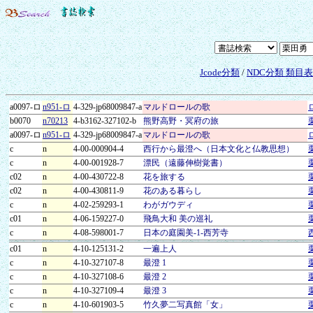
Jcode分類
/
NDC分類 類目
a0097-ロ
n951-ロ
4-329-jp68009847-a
マルドロールの歌
b0070
n70213
4-b3162-327102-b
熊野高野・冥府の旅
a0097-ロ
n951-ロ
4-329-jp68009847-a
マルドロールの歌
c
n
4-00-000904-4
西行から最澄へ（日本文化と仏教思想）
c
n
4-00-001928-7
漂民（遠藤伸樹覚書）
c02
n
4-00-430722-8
花を旅する
c02
n
4-00-430811-9
花のある暮らし
c
n
4-02-259293-1
わがガウディ
c01
n
4-06-159227-0
飛鳥大和 美の巡礼
c
n
4-08-598001-7
日本の庭園美-1-西芳寺
c01
n
4-10-125131-2
一遍上人
c
n
4-10-327107-8
最澄 1
c
n
4-10-327108-6
最澄 2
c
n
4-10-327109-4
最澄 3
c
n
4-10-601903-5
竹久夢二写真館「女」