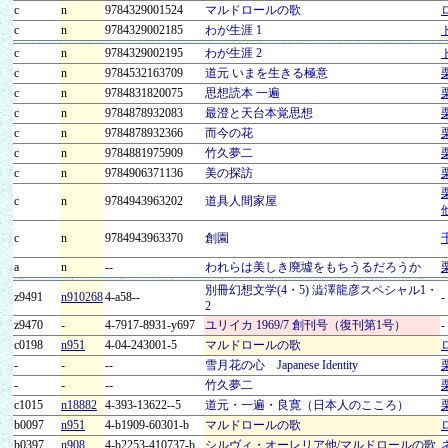
c
n
9784329001524
マルドロールの歌
c
n
9784329002185
わが生涯 1
c
n
9784329002195
わが生涯 2
c
n
9784532163709
道元 いまを生きる極意
c
n
9784831820075
思想読本 一遍
c
n
9784878932083
最澄と天台本覚思想
c
n
9784878932366
而今の花
c
n
9784881975909
竹久夢二
c
n
9784906371136
美の探訪
c
n
9784943963202
道具人間家屋
c
n
9784943963370
創園
a
n
--
われらは美しき廃墟をもちうるだろうか
別冊幻想文学(4・5) 澁澤龍彦スペシャル1・
z9491
n910268
4-a58--
-
2
z9470
-
4-7917-8931-y697
ユリイカ 1969/7 創刊号（復刊第1号）
-
c0198
n951
4-04-243001-5
マルドロールの歌
-
-
--
雪月花の心 Japanese Identity
-
-
--
竹久夢二
c1015
n18882
4-393-13622--5
道元・一遍・良寛（日本人のこころ）
b0097
n951
4-b1909-60301-b
マルドロールの歌
b0397
n908
4-b2253-410737-b
シルヴィ・オーレリア他/マルドロールの歌