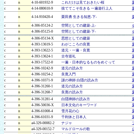
c
n
4-10-601932-9
これだけは見ておきたい桜
c
n
4-14-080610-9
捨ててこそ生きる 一遍遊行上人
c
n
4-14-910420-4
栗田勇 生きる知恵-下-
c
n
4-306-05124-2
空間としての建築-上-
c
n
4-306-05125-0
空間としての建築-下-
c
n
4-306-05134-X
思想としての建築
c
n
4-393-13619-5
わがこころの良寛
c
n
4-393-13622-5
道元・一遍・良寛
c
n
4-393-13624-1
古寺巡礼
c
n
4-393-17522-0
一遍・日本的なるものをめぐって
c
n
4-396-10242-9
道元の読み方
c
n
4-396-10254-2
良寛入門
c
n
4-396-10371-9
謎の禅師 白隠の読み方
c
n
4-396-31260-1
道元の読み方
c
n
4-396-31268-7
良寛の読み方
c
n
4-396-31281-4
白隠禅師の読み方
c
n
4-396-50036-X
日本文化のキーワード
c
n
4-396-61008-4
雪月花の心
c
n
4-396-61031-9
千利休と日本人
c
n
a4-329-00082-2
ナジャ
c
n
a4-329-00152-7
マルドロールの歌