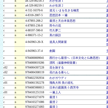
c
n
a4-329-00218-3
わが生涯 1
c
n
a4-329-00219-1
わが生涯 2
c
n
4-532-16370-6
道元 いまを生きる極意
c
n
4-8318-2007-5
思想読本 一遍
c
n
4-87893-208-2
最澄と天台本覚思想
c
n
4-87893-236-8
而今の花
c
n
4-88197-590-0
竹久夢二
c
n
4-906371-13-2
美の探訪
c
n
4-943963-20-X
道具人間家屋
c
n
4-943963-37-4
創園
c
n
9784000009041
西行から最澄へ（日本文化と仏教思想）
c
n
9784000019286
漂民（遠藤伸樹覚書）
c02
n
9784004307228
花を旅する
c02
n
9784004308119
花のある暮らし
c
n
9784022592934
わがガウディ
c01
n
9784061592278
飛鳥大和 美の巡礼
c
n
9784085980013
日本の庭園美-1-西芳寺
c01
n
9784101251318
一遍上人
c
n
9784103271079
最澄 1
c
n
9784103271086
最澄 2
c
n
9784103271093
最澄 3