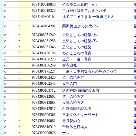
c
n
9784106019036
竹久夢二写真館「女」
c
n
9784106019326
これだけは見ておきたい桜
c
n
9784140806104
捨ててこそ生きる 一遍遊行上人
c
n
9784149104201
栗田勇 生きる知恵-下-
c
n
9784306051249
空間としての建築-上-
c
n
9784306051256
空間としての建築-下-
c
n
9784306051348
思想としての建築
c
n
9784393136195
わがこころの良寛
c
n
9784393136225
道元・一遍・良寛
c
n
9784393136249
古寺巡礼
c
n
9784393175224
一遍・日本的なるものをめぐって
c
n
9784396102425
道元の読み方
c
n
9784396102548
良寛入門
c
n
9784396103712
謎の禅師 白隠の読み方
c
n
9784396312602
道元の読み方
c
n
9784396312688
良寛の読み方
c
n
9784396312817
白隠禅師の読み方
c
n
9784396500368
日本文化のキーワード
c
n
9784396610081
雪月花の心
c
n
9784396610319
千利休と日本人
c
n
9784329000826
ナジャ