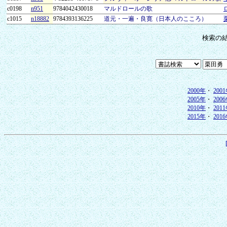
c0198
n951
9784042430018
マルドロールの歌
c1015
n18882
9784393136225
道元・一遍・良寛（日本人のこころ）
検索の
2000年
・
200
2005年
・
200
2010年
・
201
2015年
・
201