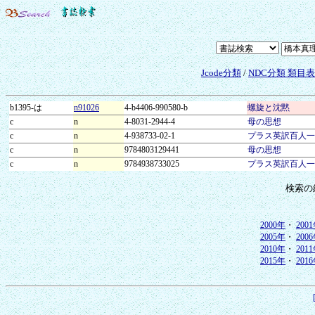
Jcode分類
/
NDC分類 類目
b1395-は
n91026
4-b4406-990580-b
螺旋と沈黙
c
n
4-8031-2944-4
母の思想
c
n
4-938733-02-1
プラス英訳百人一
c
n
9784803129441
母の思想
c
n
9784938733025
プラス英訳百人一
検索の
2000年
・
200
2005年
・
200
2010年
・
201
2015年
・
201