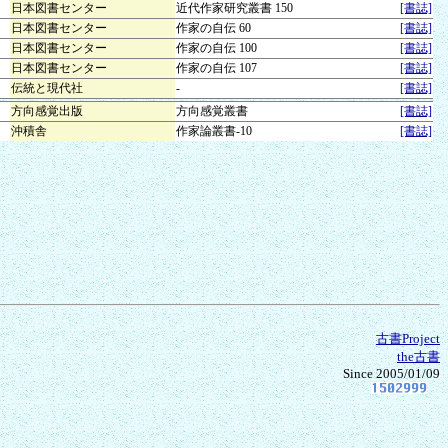
日本図書センター
近代作家研究叢書 150
[書誌]
日本図書センター
作家の自伝 60
[書誌]
日本図書センター
作家の自伝 100
[書誌]
日本図書センター
作家の自伝 107
[書誌]
伝統と現代社
-
[書誌]
方向感覚出版
方向感覚叢書
[書誌]
沖積舎
作家論叢書-10
[書誌]
古書Project
the古書
Since 2005/01/09