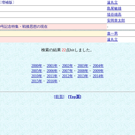
〔増補版〕
遠丸立
島尾敏雄
埴谷雄高
安岡章太郎
 第30号記念特集・戦後思想の現在
-
進一男
遠丸立
検索の結果
22
点hitしました。
2000年
・
2001年
・
2002年
・
2003年
・
2004年
2005年
・
2006年
・
2007年
・
2008年
・
2009年
2010年
・
2011年
・
2012年
・
2013年
・
2014年
2015年
・
2016年
・
[前頁]
[Top頁]