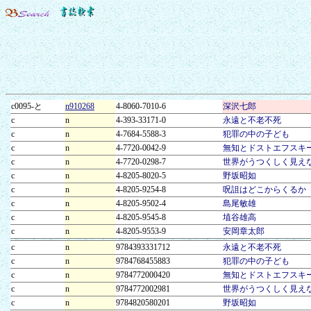
c0095-と
n910268
4-8060-7010-6
深沢七郎
c
n
4-393-33171-0
永遠と不老不死
c
n
4-7684-5588-3
犯罪の中の子ども
c
n
4-7720-0042-9
無知とドストエフスキ
c
n
4-7720-0298-7
世界がうつくしく見え
c
n
4-8205-8020-5
野坂昭如
c
n
4-8205-9254-8
呪詛はどこからくるか
c
n
4-8205-9502-4
島尾敏雄
c
n
4-8205-9545-8
埴谷雄高
c
n
4-8205-9553-9
安岡章太郎
c
n
9784393331712
永遠と不老不死
c
n
9784768455883
犯罪の中の子ども
c
n
9784772000420
無知とドストエフスキ
c
n
9784772002981
世界がうつくしく見え
c
n
9784820580201
野坂昭如