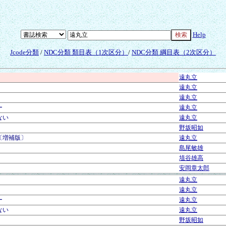
Help
Jcode分類
/
NDC分類 類目表（1次区分）
/
NDC分類 綱目表（2次区分）
遠丸立
遠丸立
遠丸立
ー
遠丸立
ない
遠丸立
野坂昭如
〔増補版〕
遠丸立
島尾敏雄
埴谷雄高
安岡章太郎
遠丸立
遠丸立
ー
遠丸立
ない
遠丸立
野坂昭如