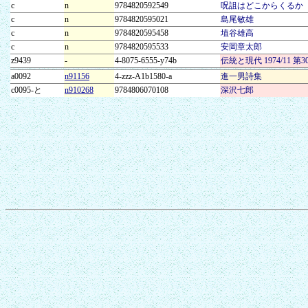
c
n
9784820592549
呪詛はどこからくるか
c
n
9784820595021
島尾敏雄
c
n
9784820595458
埴谷雄高
c
n
9784820595533
安岡章太郎
z9439
-
4-8075-6555-y74b
伝統と現代 1974/11
a0092
n91156
4-zzz-A1b1580-a
進一男詩集
c0095-と
n910268
9784806070108
深沢七郎