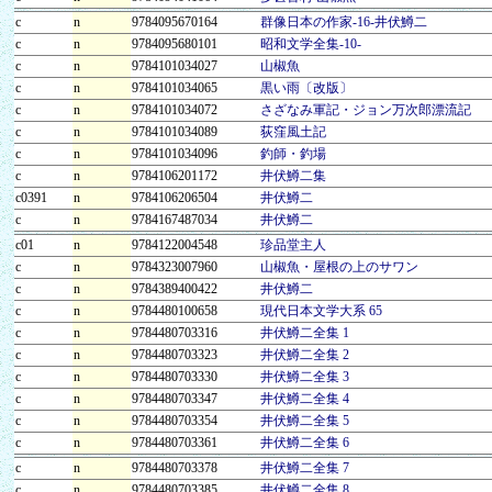
c
n
9784095670164
群像日本の作家-16-井伏鱒二
c
n
9784095680101
昭和文学全集-10-
c
n
9784101034027
山椒魚
c
n
9784101034065
黒い雨〔改版〕
c
n
9784101034072
さざなみ軍記・ジョン万次郎漂流記
c
n
9784101034089
荻窪風土記
c
n
9784101034096
釣師・釣場
c
n
9784106201172
井伏鱒二集
c0391
n
9784106206504
井伏鱒二
c
n
9784167487034
井伏鱒二
c01
n
9784122004548
珍品堂主人
c
n
9784323007960
山椒魚・屋根の上のサワン
c
n
9784389400422
井伏鱒二
c
n
9784480100658
現代日本文学大系 65
c
n
9784480703316
井伏鱒二全集 1
c
n
9784480703323
井伏鱒二全集 2
c
n
9784480703330
井伏鱒二全集 3
c
n
9784480703347
井伏鱒二全集 4
c
n
9784480703354
井伏鱒二全集 5
c
n
9784480703361
井伏鱒二全集 6
c
n
9784480703378
井伏鱒二全集 7
c
n
9784480703385
井伏鱒二全集 8