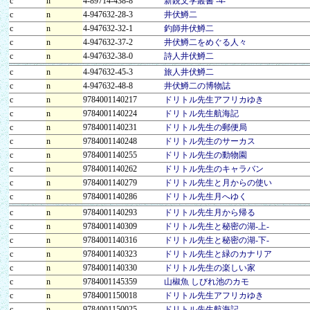
c
n
4-89714-438-8
新鋭文学叢書 -4-
c
n
4-947632-28-3
井伏鱒二
c
n
4-947632-32-1
釣師井伏鱒二
c
n
4-947632-37-2
井伏鱒二をめぐる人々
c
n
4-947632-38-0
詩人井伏鱒二
c
n
4-947632-45-3
旅人井伏鱒二
c
n
4-947632-48-8
井伏鱒二の博物誌
c
n
9784001140217
ドリトル先生アフリカゆき
c
n
9784001140224
ドリトル先生航海記
c
n
9784001140231
ドリトル先生の郵便局
c
n
9784001140248
ドリトル先生のサーカス
c
n
9784001140255
ドリトル先生の動物園
c
n
9784001140262
ドリトル先生のキャラバン
c
n
9784001140279
ドリトル先生と月からの使い
c
n
9784001140286
ドリトル先生月へゆく
c
n
9784001140293
ドリトル先生月から帰る
c
n
9784001140309
ドリトル先生と秘密の湖-上-
c
n
9784001140316
ドリトル先生と秘密の湖-下-
c
n
9784001140323
ドリトル先生と緑のカナリア
c
n
9784001140330
ドリトル先生の楽しい家
c
n
9784001145359
山椒魚 しびれ池のカモ
c
n
9784001150018
ドリトル先生アフリカゆき
c
n
9784001150025
ドリトル先生航海記