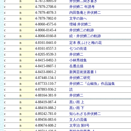
c
n
4-7872-9095-9
井伏鱒二聞き書き
c
n
4-7879-2708-6
井伏鱒二 年譜考
c
n
4-7879-4078-3
内田魯庵と井伏鱒二
c
n
4-7879-7802-0
文学の旅へ
c
n
4-8060-4575-6
増補 井伏鱒二
c
n
4-8066-0145-4
井伏鱒二の軌跡
c
n
4-8066-0160-8
続・井伏鱒二の軌跡
c
n
4-8161-0441-0
定本 夜ふけと梅の花
c
n
4-8161-0557-3
七つの街道
c
n
4-8205-9539-3
井伏鱒二
c
n
4-8415-0492-3
小林秀雄集
c
n
4-8415-0607-1
岳麓点描
c
n
4-8433-0001-2
新興芸術派叢書 1
c
n
4-87440-134-1
井伏鱒二研究
c
n
4-87733-110-7
井伏鱒二『山椒魚』作品論集
c
n
4-87893-936-2
読
c
n
4-88164-381-9
井伏鱒二
c
n
4-88419-087-4
黒い雨 上
c
n
4-88419-088-2
黒い雨 下
c
n
4-89242-781-0
知られざる井伏鱒二
c
n
4-89456-083-6
文人の流儀
c
n
4-89674-608-2
太宰治 第8号