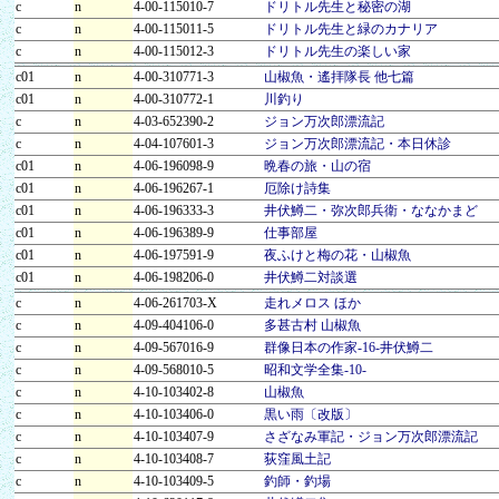
c
n
4-00-115010-7
ドリトル先生と秘密の湖
c
n
4-00-115011-5
ドリトル先生と緑のカナリア
c
n
4-00-115012-3
ドリトル先生の楽しい家
c01
n
4-00-310771-3
山椒魚・遙拝隊長 他七篇
c01
n
4-00-310772-1
川釣り
c
n
4-03-652390-2
ジョン万次郎漂流記
c
n
4-04-107601-3
ジョン万次郎漂流記・本日休診
c01
n
4-06-196098-9
晩春の旅・山の宿
c01
n
4-06-196267-1
厄除け詩集
c01
n
4-06-196333-3
井伏鱒二・弥次郎兵衛・ななかまど
c01
n
4-06-196389-9
仕事部屋
c01
n
4-06-197591-9
夜ふけと梅の花・山椒魚
c01
n
4-06-198206-0
井伏鱒二対談選
c
n
4-06-261703-X
走れメロス ほか
c
n
4-09-404106-0
多甚古村 山椒魚
c
n
4-09-567016-9
群像日本の作家-16-井伏鱒二
c
n
4-09-568010-5
昭和文学全集-10-
c
n
4-10-103402-8
山椒魚
c
n
4-10-103406-0
黒い雨〔改版〕
c
n
4-10-103407-9
さざなみ軍記・ジョン万次郎漂流記
c
n
4-10-103408-7
荻窪風土記
c
n
4-10-103409-5
釣師・釣場