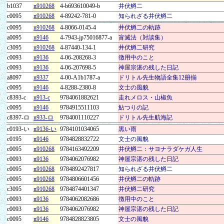
b1037
n910268
4-b693610049-b
井伏鱒二
c0095
n910268
4-89242-781-0
知られざる井伏鱒二
c0095
n910268
4-8066-0145-4
井伏鱒二の軌跡
a0095
n9146
4-7943-jp75016877-a
盲滅法（対談集）
c3095
n910268
4-87440-134-1
井伏鱒二研究
c0093
n9136
4-06-208268-3
徴用中のこと
c0093
n9136
4-06-207698-5
神屋宗湛の残した日記
a8097
n9337
4-00-A1b1787-a
ドリトル先生物語全集12册揃
c0095
n9146
4-8288-2380-8
文士の風貌
c8393-c
n913-c
9784061882621
走れメロス・山椒魚
c0095
n9146
9784915511103
鮎つりの記
c8397-ロ
n933-ロ
9784001110227
ドリトル先生航海記
c0193-い
n9136-い
9784101034065
黒い雨
c0195
n9146
9784828832722
文士の風貌
c0095
n910268
9784163492209
井伏鱒二：サヨナラダケガ人生
c0093
n9136
9784062076982
神屋宗湛の残した日記
c0095
n910268
9784892427817
知られざる井伏鱒二
c0095
n910268
9784806601456
井伏鱒二の軌跡
c3095
n910268
9784874401347
井伏鱒二研究
c0093
n9136
9784062082686
徴用中のこと
c0093
n9136
9784062076982
神屋宗湛の残した日記
c0095
n9146
9784828823805
文士の風貌