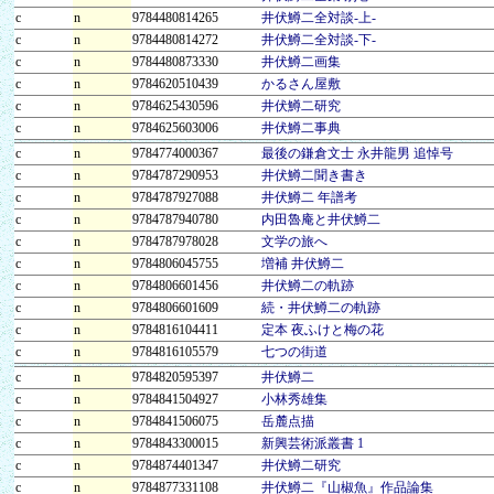
c
n
9784480814265
井伏鱒二全対談-上-
c
n
9784480814272
井伏鱒二全対談-下-
c
n
9784480873330
井伏鱒二画集
c
n
9784620510439
かるさん屋敷
c
n
9784625430596
井伏鱒二研究
c
n
9784625603006
井伏鱒二事典
c
n
9784774000367
最後の鎌倉文士 永井龍男 追悼号
c
n
9784787290953
井伏鱒二聞き書き
c
n
9784787927088
井伏鱒二 年譜考
c
n
9784787940780
内田魯庵と井伏鱒二
c
n
9784787978028
文学の旅へ
c
n
9784806045755
増補 井伏鱒二
c
n
9784806601456
井伏鱒二の軌跡
c
n
9784806601609
続・井伏鱒二の軌跡
c
n
9784816104411
定本 夜ふけと梅の花
c
n
9784816105579
七つの街道
c
n
9784820595397
井伏鱒二
c
n
9784841504927
小林秀雄集
c
n
9784841506075
岳麓点描
c
n
9784843300015
新興芸術派叢書 1
c
n
9784874401347
井伏鱒二研究
c
n
9784877331108
井伏鱒二『山椒魚』作品論集