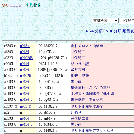
Jcode分類
/
NDC分類 類目
c8393-c
n913-c
4-06-188262-7
走れメロス・山椒魚
a1393
n9186
4-12-jb053-a
井伏鱒二
a0323
n910268
4-k760-jp91036170-a
井伏鱒二
c0095
n9146
4-915511-10-3
鮎つりの記
a0093-い
n9136-い
a4-309-jp46064671-a
多甚古村
b1395-い
n91026
4-b2253-120182-b
風貌・姿勢
a0093-い
n9136-い
4-10-h661025-a
黒い雨
a0193-い
n9136-い
4-04-b0955-a
集金旅行・さざなみ軍記
a0193-い
n9136-い
4-00-bg077_01-a
山椒魚・遙拝隊長（他七編）
a0193-い
n9136-い
4-10-bg034C-a
遙拝隊長・本日休診
c8397-ロ
n933-ロ
4-00-111022-9
ドリトル先生航海記
a02--
n
4-00-sb103-a
川釣り
a0393
n9186
4-10-snb17-a
井伏鱒二集
c0193-い
n9136-い
4-10-103406-0
黒い雨
c
n
4-00-114021-7
ドリトル先生アフリカゆき