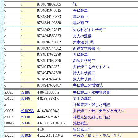
c
n
9784878939365
読
c
n
9784881643815
井伏鱒二
c
n
9784884190873
黒い雨 上
c
n
9784884190880
黒い雨 下
c
n
9784892427817
知られざる井伏鱒二
c
n
9784894560833
文人の流儀
c
n
9784896746082
太宰治 第8号
c
n
9784897144382
新鋭文学叢書 -4-
c
n
9784947632289
井伏鱒二
c
n
9784947632326
釣師井伏鱒二
c
n
9784947632371
井伏鱒二をめぐる人々
c
n
9784947632388
詩人井伏鱒二
c
n
9784947632456
旅人井伏鱒二
c
n
9784947632487
井伏鱒二の博物誌
a0393
n9186
4-06-113081-a
井伏鱒二・永井龍男集
c0195
n9146
4-8288-3272-6
文士の風貌
a
n
--
神屋宗湛の残した日記
c0095
n910268
4-16-349220-8
井伏鱒二：サヨナラダケガ人生
c0093
n9136
4-06-207698-5
神屋宗湛の残した日記
b0095
n9146
4-b7368-711040-b
焼物雑記
-
-
4-10--
荻窪風土記
a0295
n91028
4-zzz-A1b1116-a
作家の肖像：人・作品・生活