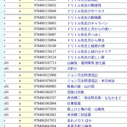
c
n
9784001150032
ドリトル先生の郵便局
c
n
9784001150049
ドリトル先生のサーカス
c
n
9784001150056
ドリトル先生の動物園
c
n
9784001150063
ドリトル先生のキャラバン
c
n
9784001150070
ドリトル先生と月からの使い
c
n
9784001150087
ドリトル先生月へゆく
c
n
9784001150094
ドリトル先生月から帰る
c
n
9784001150100
ドリトル先生と秘密の湖
c
n
9784001150117
ドリトル先生と緑のカナリア
c
n
9784001150124
ドリトル先生の楽しい家
c01
n
9784003107713
山椒魚・遙拝隊長 他七篇
c01
n
9784003107720
川釣り
c
n
9784036523900
ジョン万次郎漂流記
c
n
9784041076019
ジョン万次郎漂流記・本日休診
c01
n
9784061960985
晩春の旅・山の宿
c01
n
9784061962675
厄除け詩集
c01
n
9784061963337
井伏鱒二・弥次郎兵衛・ななかまど
c01
n
9784061963894
仕事部屋
c01
n
9784061975910
夜ふけと梅の花・山椒魚
c01
n
9784061982062
井伏鱒二対談選
c
n
9784062617031
走れメロス ほか
c
n
9784094041064
多甚古村 山椒魚