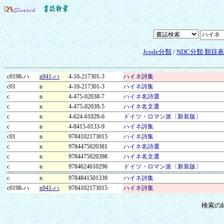
Jcode分類
/
NDC分類 類目
c0198-ハ
n941-ハ
4-10-217301-3
ハイネ詩集
c01
n
4-10-217301-3
ハイネ詩集
c
n
4-475-02038-7
ハイネ名詩選
c
n
4-475-02039-5
ハイネ名文選
c
n
4-624-61029-6
ドイツ・ロマン派〔新装版〕
c
n
4-8415-0133-9
ハイネ詩集
c01
n
9784102173015
ハイネ詩集
c
n
9784475020381
ハイネ名詩選
c
n
9784475020398
ハイネ名文選
c
n
9784624610296
ドイツ・ロマン派〔新装版〕
c
n
9784841501339
ハイネ詩集
c0198-ハ
n941-ハ
9784102173015
ハイネ詩集
検索の