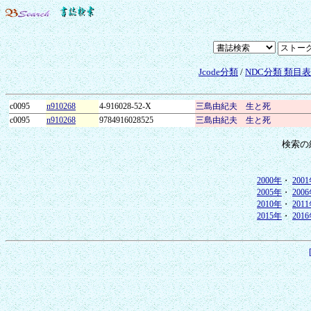
Jcode分類
/
NDC分類 類目
c0095
n910268
4-916028-52-X
三島由紀夫 生と死
c0095
n910268
9784916028525
三島由紀夫 生と死
検索の
2000年
・
200
2005年
・
200
2010年
・
201
2015年
・
201