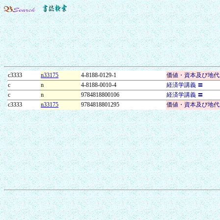
c3333
n33175
4-8188-0129-1
価値・資本及び地代
c
n
4-8188-0010-4
経済学講義 〓
c
n
9784818800106
経済学講義 〓
c3333
n33175
9784818801295
価値・資本及び地代