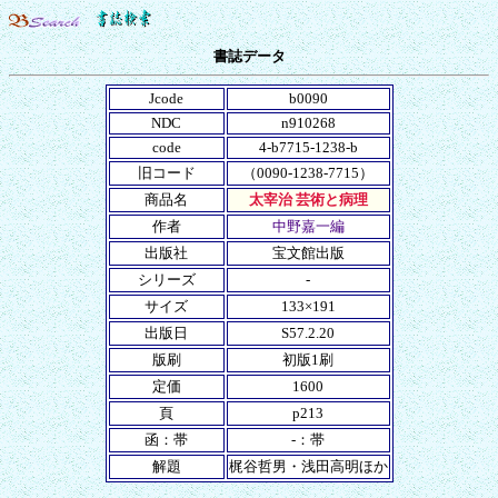
書誌データ
Jcode
b0090
NDC
n910268
code
4-b7715-1238-b
旧コード
（0090-1238-7715）
商品名
太宰治 芸術と病理
作者
中野嘉一編
出版社
宝文館出版
シリーズ
-
サイズ
133×191
出版日
S57.2.20
版刷
初版1刷
定価
1600
頁
p213
函：帯
-：帯
解題
梶谷哲男・浅田高明ほか