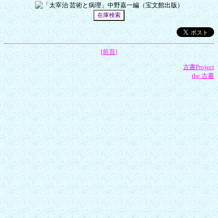
[前頁]
古書Project
the 古書