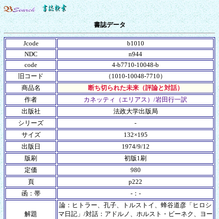
書誌データ
Jcode
b1010
NDC
n944
code
4-b7710-10048-b
旧コード
（1010-10048-7710）
商品名
断ち切られた未来（評論と対話）
作者
カネッティ（エリアス）/岩田行一訳
出版社
法政大学出版局
シリーズ
-
サイズ
132×195
出版日
1974/9/12
版刷
初版1刷
定価
980
頁
p222
函：帯
-：-
論：ヒトラー、孔子、トルストイ、蜂谷道彦「ヒロシ
解題
マ日記」/対話：アドルノ、ホルスト・ビーネク、ヨー