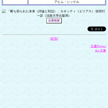
アヒム・シッケル
[前頁]
古書Project
the 古書