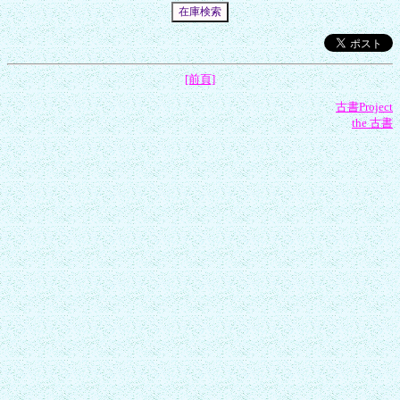
[前頁]
古書Project
the 古書