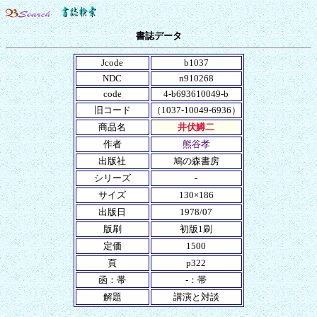
書誌データ
Jcode
b1037
NDC
n910268
code
4-b693610049-b
旧コード
（1037-10049-6936）
商品名
井伏鱒二
作者
熊谷孝
出版社
鳩の森書房
シリーズ
-
サイズ
130×186
出版日
1978/07
版刷
初版1刷
定価
1500
頁
p322
函：帯
-：帯
解題
講演と対談