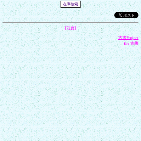
[前頁]
古書Project
the 古書