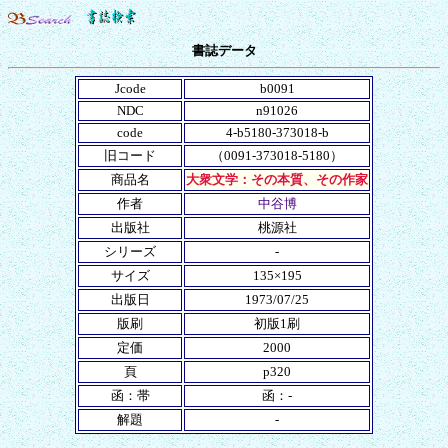
書誌データ
Jcode
b0091
NDC
n91026
code
4-b5180-373018-b
旧コード
（0091-373018-5180）
商品名
大衆文学：その本質、その作家
作者
中谷博
出版社
桃源社
シリーズ
-
サイズ
135×195
出版日
1973/07/25
版刷
初版1刷
定価
2000
頁
p320
函：帯
函：-
解題
-