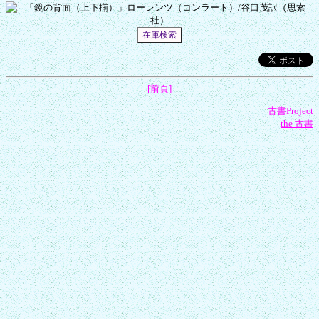
[前頁]
古書Project
the 古書