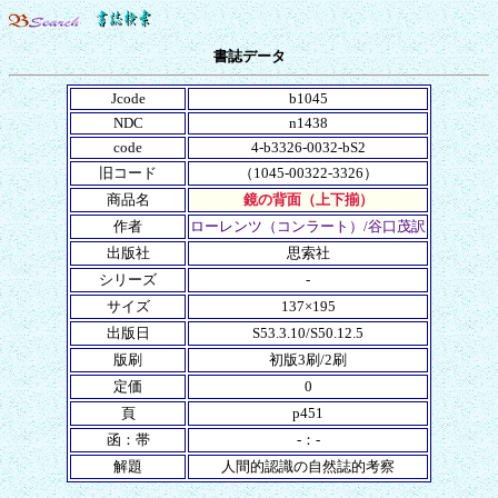
書誌データ
Jcode
b1045
NDC
n1438
code
4-b3326-0032-bS2
旧コード
（1045-00322-3326）
商品名
鏡の背面（上下揃）
作者
ローレンツ（コンラート）/谷口茂訳
出版社
思索社
シリーズ
-
サイズ
137×195
出版日
S53.3.10/S50.12.5
版刷
初版3刷/2刷
定価
0
頁
p451
函：帯
-：-
解題
人間的認識の自然誌的考察