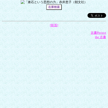
[前頁]
古書Project
the 古書