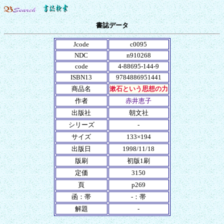
書誌データ
Jcode
c0095
NDC
n910268
code
4-88695-144-9
ISBN13
9784886951441
商品名
漱石という思想の力
作者
赤井恵子
出版社
朝文社
シリーズ
-
サイズ
133×194
出版日
1998/11/18
版刷
初版1刷
定価
3150
頁
p269
函：帯
-：帯
解題
-