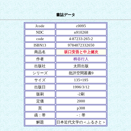
書誌データ
Jcode
c0095
NDC
n910268
code
4-87233-265-2
ISBN13
9784872332650
商品名
坂口安吾と中上健次
作者
柄谷行人
出版社
太田出版
シリーズ
批評空間叢書9
サイズ
135×195
出版日
1996/3/12
版刷
-2刷
定価
2000
頁
p308
函：帯
-：帯
解題
日本近代文学の＜ふるさと＞