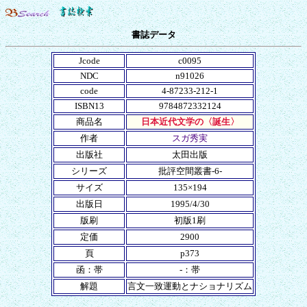
書誌データ
Jcode
c0095
NDC
n91026
code
4-87233-212-1
ISBN13
9784872332124
商品名
日本近代文学の〈誕生〉
作者
スガ秀実
出版社
太田出版
シリーズ
批評空間叢書-6-
サイズ
135×194
出版日
1995/4/30
版刷
初版1刷
定価
2900
頁
p373
函：帯
-：帯
解題
言文一致運動とナショナリズム