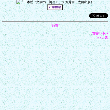
[前頁]
古書Project
the 古書