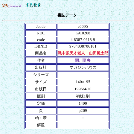
書誌データ
Jcode
c0095
NDC
n910268
code
4-8387-0618-9
ISBN13
9784838706181
商品名
戦中派天才老人・山田風太郎
作者
関川夏央
出版社
マガジンハウス
シリーズ
-
サイズ
140×195
出版日
1995/4/20
版刷
初版1刷
定価
1400
頁
p269
函：帯
-：-
解題
-