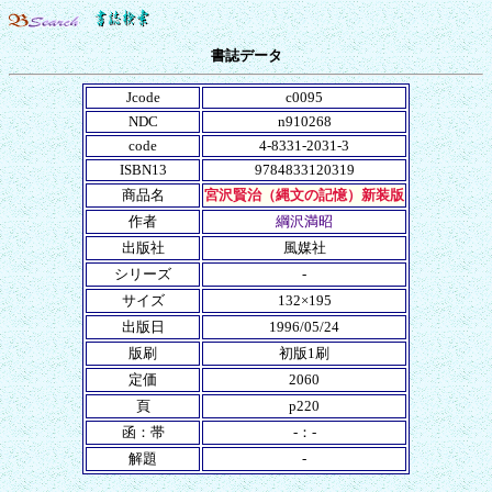
書誌データ
Jcode
c0095
NDC
n910268
code
4-8331-2031-3
ISBN13
9784833120319
商品名
宮沢賢治（縄文の記憶）新装版
作者
綱沢満昭
出版社
風媒社
シリーズ
-
サイズ
132×195
出版日
1996/05/24
版刷
初版1刷
定価
2060
頁
p220
函：帯
-：-
解題
-