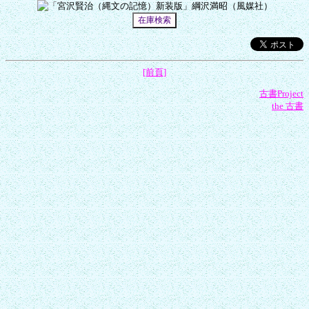
[前頁]
古書Project
the 古書