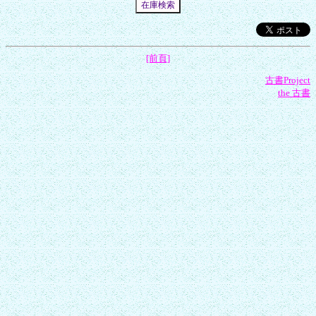
[前頁]
古書Project
the 古書