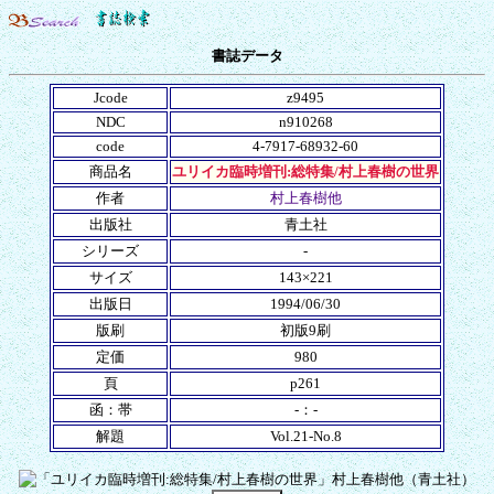
書誌データ
Jcode
z9495
NDC
n910268
code
4-7917-68932-60
商品名
ユリイカ臨時増刊:総特集/村上春樹の世界
作者
村上春樹他
出版社
青土社
シリーズ
-
サイズ
143×221
出版日
1994/06/30
版刷
初版9刷
定価
980
頁
p261
函：帯
-：-
解題
Vol.21-No.8