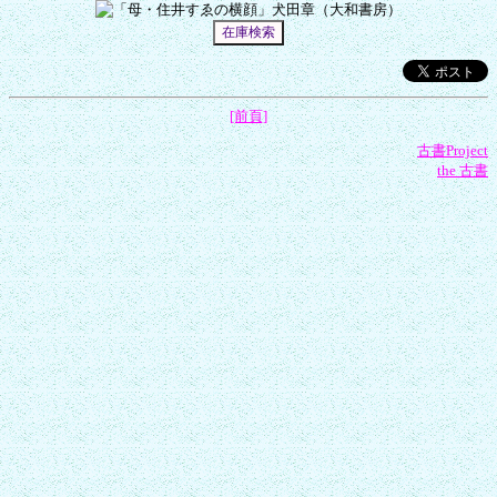
[前頁]
古書Project
the 古書