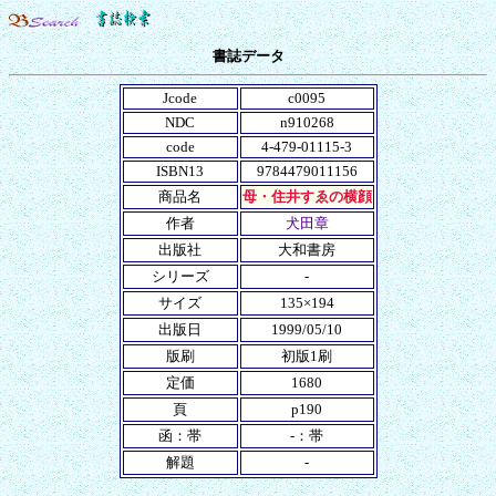
書誌データ
Jcode
c0095
NDC
n910268
code
4-479-01115-3
ISBN13
9784479011156
商品名
母・住井すゑの横顔
作者
犬田章
出版社
大和書房
シリーズ
-
サイズ
135×194
出版日
1999/05/10
版刷
初版1刷
定価
1680
頁
p190
函：帯
-：帯
解題
-