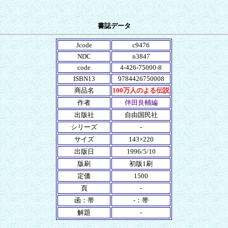
書誌データ
Jcode
c9476
NDC
n3847
code
4-426-75000-8
ISBN13
9784426750008
商品名
100万人のよる伝説
作者
伴田良輔編
出版社
自由国民社
シリーズ
-
サイズ
143×220
出版日
1996/5/10
版刷
初版1刷
定価
1500
頁
-
函：帯
-：帯
解題
-