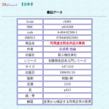
書誌データ
Jcode
c9491
NDC
n910268
code
4-404-02566-1
ISBN13
9784404025661
商品名
司馬遼太郎全作品大事典
作者
吉成勇:他編
出版社
新人物往来社
シリーズ
別冊歴史読本入門シリーズ
サイズ
147×210
出版日
1998/01/10
版刷
初版1刷
定価
2310
頁
p423
函：帯
-：-
解題
史実から検証する司馬文学の世界