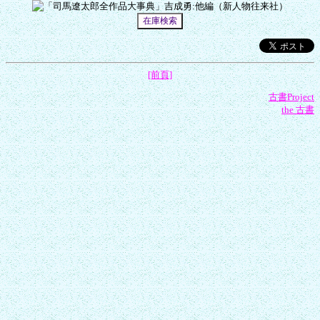
[前頁]
古書Project
the 古書