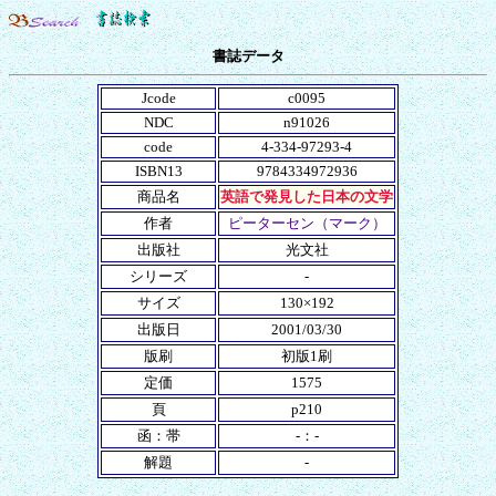
書誌データ
Jcode
c0095
NDC
n91026
code
4-334-97293-4
ISBN13
9784334972936
商品名
英語で発見した日本の文学
作者
ピーターセン（マーク）
出版社
光文社
シリーズ
-
サイズ
130×192
出版日
2001/03/30
版刷
初版1刷
定価
1575
頁
p210
函：帯
-：-
解題
-