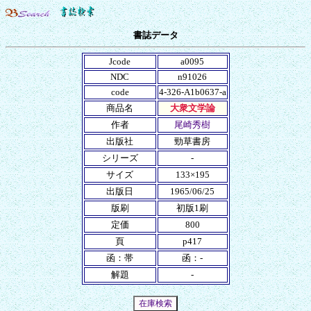
書誌データ
Jcode
a0095
NDC
n91026
code
4-326-A1b0637-a
商品名
大衆文学論
作者
尾崎秀樹
出版社
勁草書房
シリーズ
-
サイズ
133×195
出版日
1965/06/25
版刷
初版1刷
定価
800
頁
p417
函：帯
函：-
解題
-