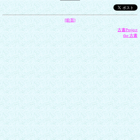
[前頁]
古書Project
the 古書