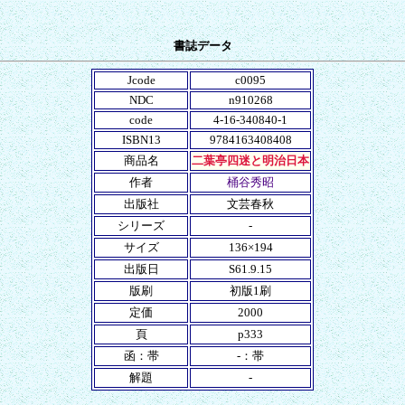
書誌データ
Jcode
c0095
NDC
n910268
code
4-16-340840-1
ISBN13
9784163408408
商品名
二葉亭四迷と明治日本
作者
桶谷秀昭
出版社
文芸春秋
シリーズ
-
サイズ
136×194
出版日
S61.9.15
版刷
初版1刷
定価
2000
頁
p333
函：帯
-：帯
解題
-