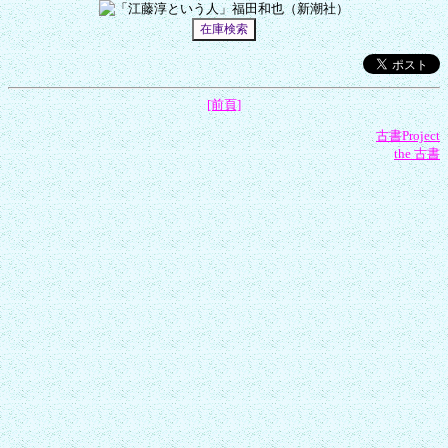
[前頁]
古書Project
the 古書