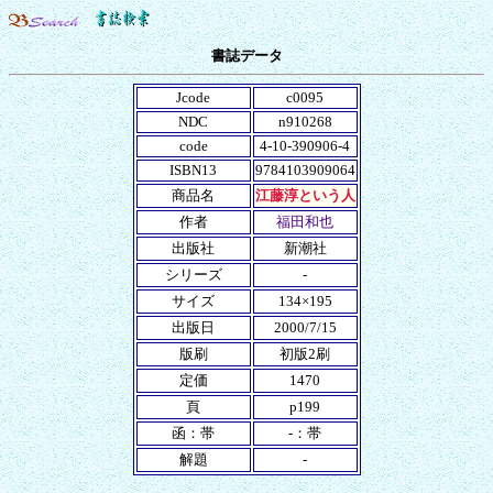
書誌データ
Jcode
c0095
NDC
n910268
code
4-10-390906-4
ISBN13
9784103909064
商品名
江藤淳という人
作者
福田和也
出版社
新潮社
シリーズ
-
サイズ
134×195
出版日
2000/7/15
版刷
初版2刷
定価
1470
頁
p199
函：帯
-：帯
解題
-