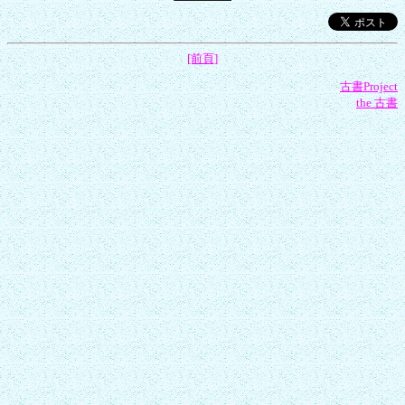
[前頁]
古書Project
the 古書